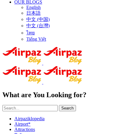
OUR BLOGS
English
日本語
中文 (中国)
中文 (台灣)
ไทย
Tiếng Việt
What are You Looking for?
Search
Airpaziklopedia
Airport*
Attractions