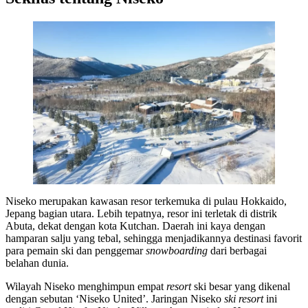
Niseko merupakan kawasan resor terkemuka di pulau Hokkaido,
Jepang bagian utara. Lebih tepatnya, resor ini terletak di distrik
Abuta, dekat dengan kota Kutchan. Daerah ini kaya dengan
hamparan salju yang tebal, sehingga menjadikannya destinasi favorit
para pemain ski dan penggemar
snowboarding
dari berbagai
belahan dunia.
Wilayah Niseko menghimpun empat
resort
ski besar yang dikenal
dengan sebutan ‘Niseko United’. Jaringan Niseko
ski resort
ini