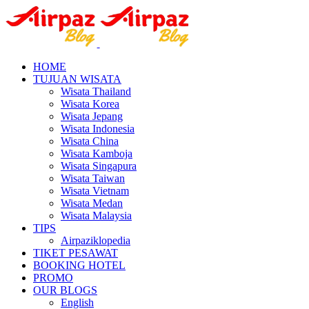
HOME
TUJUAN WISATA
Wisata Thailand
Wisata Korea
Wisata Jepang
Wisata Indonesia
Wisata China
Wisata Kamboja
Wisata Singapura
Wisata Taiwan
Wisata Vietnam
Wisata Medan
Wisata Malaysia
TIPS
Airpaziklopedia
TIKET PESAWAT
BOOKING HOTEL
PROMO
OUR BLOGS
English