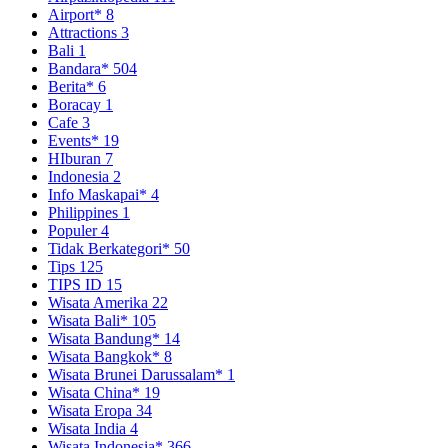
Airport*
8
Attractions
3
Bali
1
Bandara*
504
Berita*
6
Boracay
1
Cafe
3
Events*
19
HIburan
7
Indonesia
2
Info Maskapai*
4
Philippines
1
Populer
4
Tidak Berkategori*
50
Tips
125
TIPS ID
15
Wisata Amerika
22
Wisata Bali*
105
Wisata Bandung*
14
Wisata Bangkok*
8
Wisata Brunei Darussalam*
1
Wisata China*
19
Wisata Eropa
34
Wisata India
4
Wisata Indonesia*
366