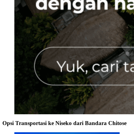
Opsi Transportasi ke Niseko dari Bandara Chitose