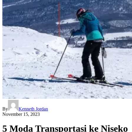
By
Kenneth Jordan
November 15, 2023
5 Moda Transportasi ke Niseko