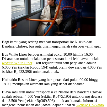
Bagi kamu yang sedang mencari transportasi ke Niseko dari
Bandara Chitose, bus juga bisa menjadi salah satu opsi yang tepat.
Bus White Liner beroperasi mulai pukul 10.00 hingga 16.00.
Disarankan untuk melakukan pemesanan kursi lebih awal melalui
website
White Liner
. Tarif reguler untuk satu perjalanan adalah
6.000 Yen (sekitar Rp633.594) untuk orang dewasa dan 4.000 Yen
(sekitar Rp422.396) untuk anak-anak.
Hokkaido Resort Liner, yang beroperasi dari pukul 09.00 hingga
18.00, merupakan alternatif lain yang dapat diandalkan.
Biaya satu arah untuk transportasi ke Niseko dari Bandara Chitose
adalah sebesar 4.500 Yen (sekitar Rp475.195) untuk orang dewasa
dan 3.500 Yen (sekitar Rp369.596) untuk anak-anak. Informasi
mengenai pemesanan dan jadwal dapat dilihat di
website
Hokkaido