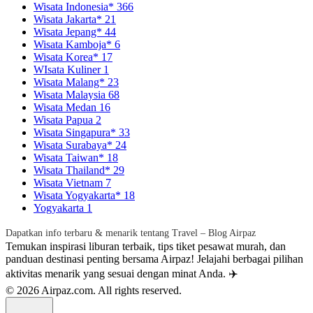
Wisata Indonesia*
366
Wisata Jakarta*
21
Wisata Jepang*
44
Wisata Kamboja*
6
Wisata Korea*
17
WIsata Kuliner
1
Wisata Malang*
23
Wisata Malaysia
68
Wisata Medan
16
Wisata Papua
2
Wisata Singapura*
33
Wisata Surabaya*
24
Wisata Taiwan*
18
Wisata Thailand*
29
Wisata Vietnam
7
Wisata Yogyakarta*
18
Yogyakarta
1
Dapatkan info terbaru & menarik tentang Travel – Blog Airpaz
Temukan inspirasi liburan terbaik, tips tiket pesawat murah, dan
panduan destinasi penting bersama Airpaz! Jelajahi berbagai pilihan
aktivitas menarik yang sesuai dengan minat Anda. ✈️
© 2026 Airpaz.com. All rights reserved.