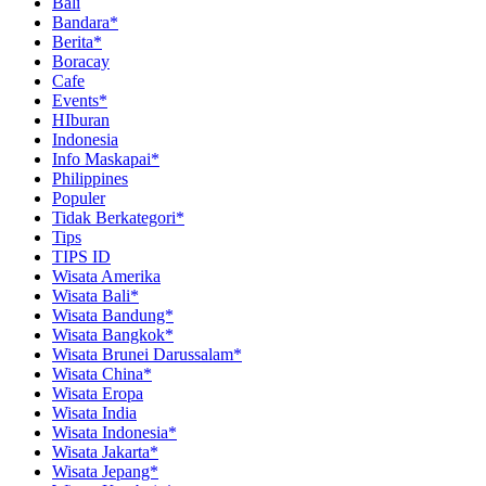
Bali
Bandara*
Berita*
Boracay
Cafe
Events*
HIburan
Indonesia
Info Maskapai*
Philippines
Populer
Tidak Berkategori*
Tips
TIPS ID
Wisata Amerika
Wisata Bali*
Wisata Bandung*
Wisata Bangkok*
Wisata Brunei Darussalam*
Wisata China*
Wisata Eropa
Wisata India
Wisata Indonesia*
Wisata Jakarta*
Wisata Jepang*