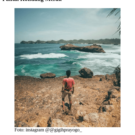
Foto: instagram @@gigihprayogo_