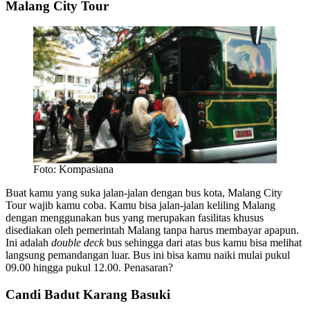
Malang City Tour
Foto: Kompasiana
Buat kamu yang suka jalan-jalan dengan bus kota, Malang City
Tour wajib kamu coba. Kamu bisa jalan-jalan keliling Malang
dengan menggunakan bus yang merupakan fasilitas khusus
disediakan oleh pemerintah Malang tanpa harus membayar apapun.
Ini adalah
double deck
bus sehingga dari atas bus kamu bisa melihat
langsung pemandangan luar. Bus ini bisa kamu naiki mulai pukul
09.00 hingga pukul 12.00. Penasaran?
Candi Badut Karang Basuki