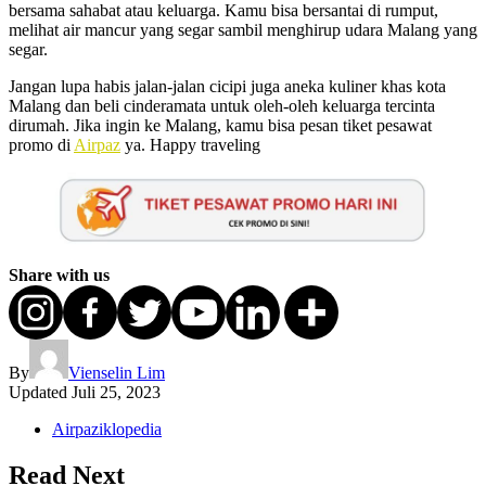
bersama sahabat atau keluarga. Kamu bisa bersantai di rumput,
melihat air mancur yang segar sambil menghirup udara Malang yang
segar.
Jangan lupa habis jalan-jalan cicipi juga aneka kuliner khas kota
Malang dan beli cinderamata untuk oleh-oleh keluarga tercinta
dirumah. Jika ingin ke Malang, kamu bisa pesan tiket pesawat
promo di
Airpaz
ya. Happy traveling
Share with us
By
Vienselin Lim
Updated
Juli 25, 2023
Airpaziklopedia
Read Next