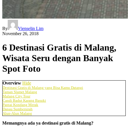
By
Vienselin Lim
November 26, 2018
6 Destinasi Gratis di Malang,
Wisata Seru dengan Banyak
Spot Foto
Overview
Hide
Destinasi Gratis di Malang yang Bisa Kamu Datangi
Taman Slamet Malang
Malang City Tour
Candi Badut Karang Basuki
Pantai Kondang Merak
Danau Sumbersirah
Alun-Alun Malang
Memangnya ada ya destinasi gratis di Malang?