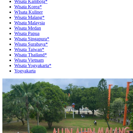
Wisata Kamboja*
Wisata Korea*
WIsata Kuliner
Wisata Malang*
Wisata Malaysia
Wisata Medan
Wisata Papua
Wisata Singapura*
Wisata Surabaya*
Wisata Taiwan*
Wisata Thailand*
Wisata Vietnam
Wisata Yogyakarta*
Yogyakarta