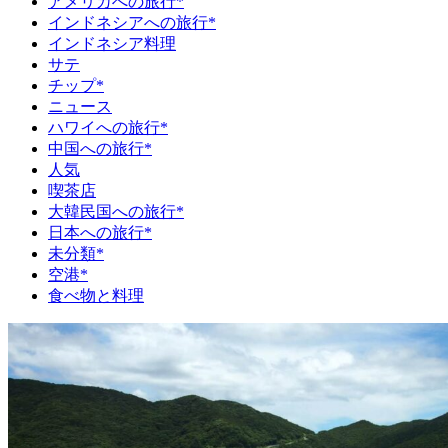
アメリカへの旅行*
インドネシアへの旅行*
インドネシア料理
サテ
チップ*
ニュース
ハワイへの旅行*
中国への旅行*
人気
喫茶店
大韓民国への旅行*
日本への旅行*
未分類*
空港*
食べ物と料理