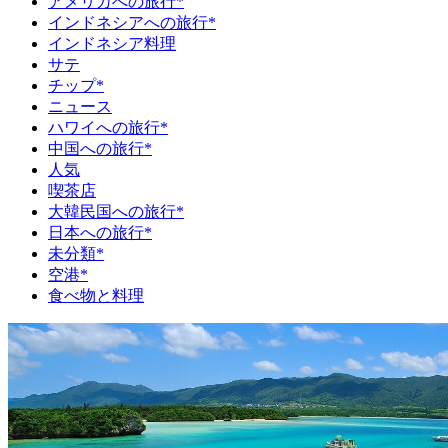
アメリカへの旅行*
インドネシアへの旅行*
インドネシア料理
サテ
チップ*
ニュース
ハワイへの旅行*
中国への旅行*
人気
喫茶店
大韓民国への旅行*
日本への旅行*
未分類*
空港*
食べ物と料理