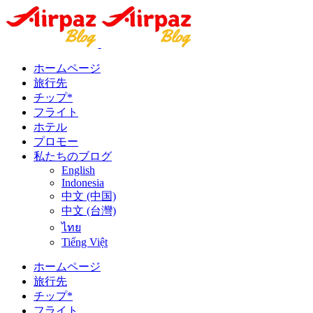
ホームページ
旅行先
チップ*
フライト
ホテル
プロモー
私たちのブログ
English
Indonesia
中文 (中国)
中文 (台灣)
ไทย
Tiếng Việt
ホームページ
旅行先
チップ*
フライト