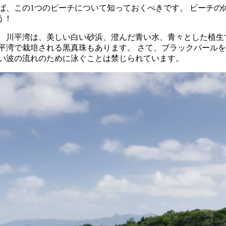
ば、この1つのビーチについて知っておくべきです。 ビーチ
う！
 川平湾は、美しい白い砂浜、澄んだ青い水、青々とした植生で
平湾で栽培される黒真珠もあります。 さて、ブラックパール
速い波の流れのために泳ぐことは禁じられています。