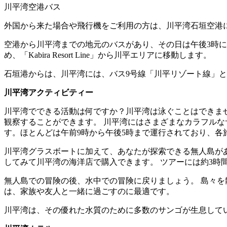
川平湾空港バス
外国から来た場合や飛行機をご利用の方は、川平湾石垣空港
空港から川平湾までの地元のバスがあり、その日は午後3時に
め、「Kabira Resort Line」から川平エリアに移動します。
石垣港からは、川平湾には、バス9号線「川平リゾート線」と
川平湾アクティビティー
川平湾でできる活動は何ですか？川平湾は泳ぐことはできませ
観察することができます。 川平湾にはさまざまなカラフルな
す。ほとんどは午前9時から午後5時まで運行されており、各
川平湾グラスボートに加えて、あなたが探索できる無人島があ
してみて川平湾の海洋店で購入できます。 ツアーには約3時間かか
無人島での冒険の後、水中での冒険に戻りましょう。 島々を
は、家族や友人と一緒に過ごすのに最適です。
川平湾は、その優れた水質のために多数のサンゴが生息してい