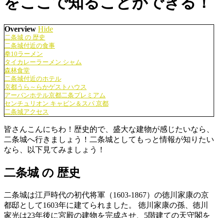
をここで知ることができる！
Overview
Hide
二条城 の 歴史
二条城付近の食事
拳10ラーメン
タイカレーラーメン シャム
森林食堂
二条城付近のホテル
京都うら～らかゲストハウス
アーバンホテル京都二条プレミアム
センチュリオン キャビン＆スパ 京都
二条城アクセス
皆さんこんにちわ！歴史的で、盛大な建物が感じたいなら、
二条城へ行きましょう！二条城としてもっと情報が知りたい
なら、以下見てみましょう！
二条城 の 歴史
二条城は江戸時代の初代将軍（1603-1867）の徳川家康の京
都邸として1603年に建てられました。 徳川家康の孫、
徳川
家
光
は23年後に宮殿の建物を完成させ、5階建ての天守閣を