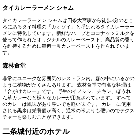
タイカレーラーメン シャ
ム
タイカレーラーメン シャムは四条大宮駅から徒歩3分のとこ
ろにあるタイ料理の「カオソイ」と呼ばれるタイカレーラー
メンに特化しています。新鮮なハーブとココナッツミルクを
使って作られたオリジナルのカレーペースト。高品質の香り
を維持するために毎週一度カレーペーストを作られていま
す。
森林食
堂
非常にユニークな雰囲気のレストラン内。森の中にいるかの
ように植物がたくさんあります。 森林食堂で有名な料理は
「
合が
け
カレー」です。 野生のイノシシ、チキン、ほうれ
ん草カレーなど様々なカレーが用意されています。 すべて
のカレーは風味があり厚いでも軽い味です。 カレーに使用
される黒米は栄養価が高く、通常の米よりも硬いのでテクス
チャーを楽しむことができます。
二条城付近のホテル