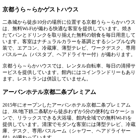
京都うら～らかゲストハウス
二条城から徒歩10分の場所に位置する京都うら～らかハウス
は、無料Wi-Fiが備わる快適な客室を提供しています。焼き
たてパンとドリンクを取り揃えた無料の朝食を毎日用意して
います。客室はナチュラルカラーを基調とするシンプルな内
装で、エアコン、冷蔵庫、薄型テレビ、ワークデスク、専用
バスルーム（バスタブ、ヘアドライヤー付）が備わります。
京都うら～らかハウスでは、レンタル自転車、毎日の清掃サ
ービスを提供しています。館内にはコインランドリーもあり
ます。レストランは併設していません。
アーバンホテル京都二条プレミアム
2015年にオープンしたアーバンホテル京都二条プレミアム
は、JR/地下鉄二条駅から徒歩わずか5分の便利なロケーショ
ンで、リラックスできる大浴場、館内全域での無料Wi-Fiを
提供しています。清潔でモダンな客室には薄型テレビ、冷蔵
庫、デスク、専用バスルーム（シャワー、ヘアドライヤー
付）が備わっています。