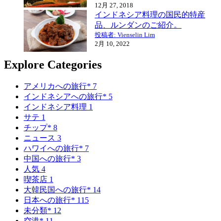
12月 27, 2018
インドネシア料理の国民的特産
品、ルンダンのご紹介。
投稿者: Vienselin Lim
2月 10, 2022
Explore Categories
アメリカへの旅行*
7
インドネシアへの旅行*
5
インドネシア料理
1
サテ
1
チップ*
8
ニュース
3
ハワイへの旅行*
7
中国への旅行*
3
人気
4
喫茶店
1
大韓民国への旅行*
14
日本への旅行*
115
未分類*
12
空港*
11