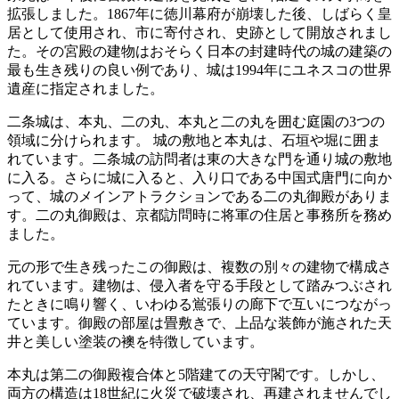
拡張しました。1867年に徳川幕府が崩壊した後、しばらく皇
居として使用され、市に寄付され、史跡として開放されまし
た。その宮殿の建物はおそらく日本の封建時代の城の建築の
最も生き残りの良い例であり、城は1994年にユネスコの世界
遺産に指定されました。
二条城は、本丸、二の丸、本丸と二の丸を囲む庭園の3つの
領域に分けられます。 城の敷地と本丸は、石垣や堀に囲ま
れています。二条城の訪問者は東の大きな門を通り城の敷地
に入る。さらに城に入ると、入り口である中国式
唐
門
に向か
って、城のメインアトラクションである二の丸御殿がありま
す。二の丸御殿は、京都訪問時に将軍の住居と事務所を務め
ました。
元の形で生き残ったこの御殿は、複数の別々の建物で構成さ
れています。建物は、侵入者を守る手段として踏みつぶされ
たときに鳴り響く、いわゆる
鴬張
り
の廊下で互いにつながっ
ています。御殿の部屋は畳敷きで、上品な装飾が施された天
井と美しい塗装の襖を特徴しています。
本丸は第二の御殿複合体と5階建ての天守閣です。しかし、
両方の構造は18世紀に火災で破壊され、再建されませんでし