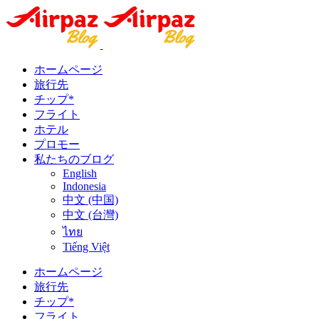
ホームページ
旅行先
チップ*
フライト
ホテル
プロモー
私たちのブログ
English
Indonesia
中文 (中国)
中文 (台灣)
ไทย
Tiếng Việt
ホームページ
旅行先
チップ*
フライト