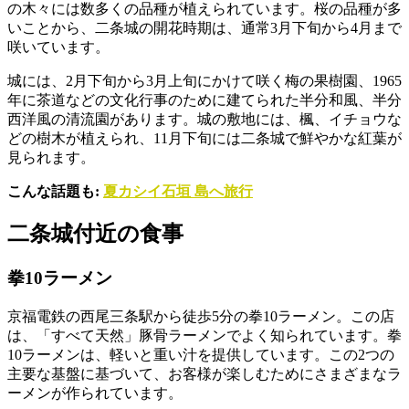
の木々には数多くの品種が植えられています。桜の品種が多
いことから、二条城の開花時期は、通常3月下旬から4月まで
咲いています。
城には、2月下旬から3月上旬にかけて咲く梅の果樹園、1965
年に茶道などの文化行事のために建てられた半分和風、半分
西洋風の清流園があります。城の敷地には、楓、イチョウな
どの樹木が植えられ、11月下旬には二条城で鮮やかな紅葉が
見られます。
こんな話題も:
夏カシイ石垣 島へ旅行
二条城付近の食事
拳10ラーメン
京福電鉄の西尾三条駅から徒歩5分の拳10ラーメン。この店
は、「すべて天然」豚骨ラーメンでよく知られています。拳
10ラーメンは、軽いと重い汁を提供しています。この2つの
主要な基盤に基づいて、お客様が楽しむためにさまざまなラ
ーメンが作られています。