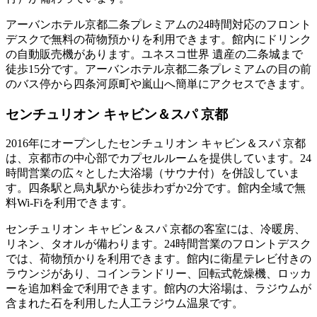
アーバンホテル京都二条プレミアムの24時間対応のフロント
デスクで無料の荷物預かりを利用できます。館内にドリンク
の自動販売機があります。ユネスコ世界 遺産の二条城まで
徒歩15分です。アーバンホテル京都二条プレミアムの目の前
のバス停から四条河原町や嵐山へ簡単にアクセスできます。
センチュリオン キャビン＆スパ 京都
2016年にオープンしたセンチュリオン キャビン＆スパ 京都
は、京都市の中心部でカプセルルームを提供しています。24
時間営業の広々とした大浴場（サウナ付）を併設していま
す。四条駅と烏丸駅から徒歩わずか2分です。館内全域で無
料Wi-Fiを利用できます。
センチュリオン キャビン＆スパ 京都の客室には、冷暖房、
リネン、タオルが備わります。24時間営業のフロントデスク
では、荷物預かりを利用できます。館内に衛星テレビ付きの
ラウンジがあり、コインランドリー、回転式乾燥機、ロッカ
ーを追加料金で利用できます。館内の大浴場は、ラジウムが
含まれた石を利用した人工ラジウム温泉です。