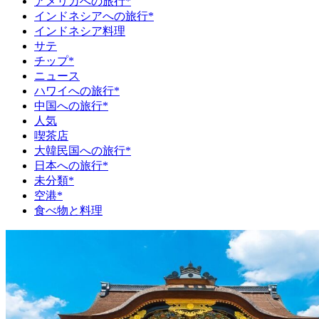
アメリカへの旅行*
インドネシアへの旅行*
インドネシア料理
サテ
チップ*
ニュース
ハワイへの旅行*
中国への旅行*
人気
喫茶店
大韓民国への旅行*
日本への旅行*
未分類*
空港*
食べ物と料理