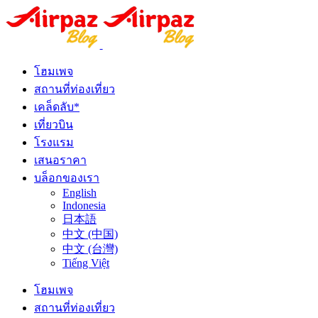
โฮมเพจ
สถานที่ท่องเที่ยว
เคล็ดลับ*
เที่ยวบิน
โรงแรม
เสนอราคา
บล็อกของเรา
English
Indonesia
日本語
中文 (中国)
中文 (台灣)
Tiếng Việt
โฮมเพจ
สถานที่ท่องเที่ยว