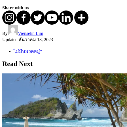
Share with us
By
Vienselin Lim
Updated
ธันวาคม 18, 2023
ไม่มีหมวดหมู่*
Read Next