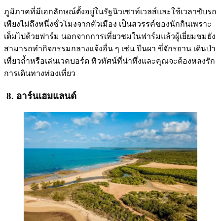
ภูมิภาคที่มีเอกลักษณ์ตั้งอยู่ในรัฐนิวเซาท์เวลส์และใช้เวลาขับรถ
เพียงไม่ถึงหนึ่งชั่วโมงจากตัวเมือง เป็นสวรรค์ของนักกินเพราะ
เต็มไปด้วยฟาร์ม นอกจากการเที่ยวชมในฟาร์มแล้วผู้เยี่ยมชมยัง
สามารถทำกิจกรรมกลางแจ้งอื่น ๆ เช่น ปีนผา ขี่จักรยาน เดินป่า
เที่ยวถ้ำหรือเล่นเวคบอร์ด ทิวทัศน์ที่น่าทึ่งและคุณจะต้องหลงรัก
การเดินทางท่องเที่ยว
8. อาร์นเฮมแลนด์