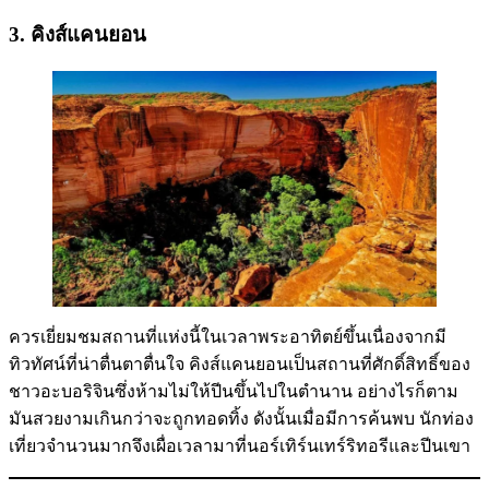
3. คิงส์แคนยอน
ควรเยี่ยมชมสถานที่แห่งนี้ในเวลาพระอาทิตย์ขึ้นเนื่องจากมี
ทิวทัศน์ที่น่าตื่นตาตื่นใจ คิงส์แคนยอนเป็นสถานที่ศักดิ์สิทธิ์ของ
ชาวอะบอริจินซึ่งห้ามไม่ให้ปีนขึ้นไปในตำนาน อย่างไรก็ตาม
มันสวยงามเกินกว่าจะถูกทอดทิ้ง ดังนั้นเมื่อมีการค้นพบ นักท่อง
เที่ยวจำนวนมากจึงเผื่อเวลามาที่นอร์เทิร์นเทร์ริทอรีและปีนเขา