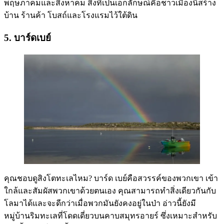
พฤษภาคมและสิงหาคม สิ่งที่เป็นเอกลักษณ์คือชาวเมืองนี้สร้าง
บ้าน ร้านค้า โบสถ์และโรงแรมไว้ใต้ดิน
5. บาร์ดเบย์
คุณชอบดูสิงโตทะเลไหม? บาร์ด เบย์คือสวรรค์ของพวกเขา เข้า
ใกล้และสัมผัสพวกเขาด้วยตนเอง คุณสามารถทำสิ่งเดียวกันกับ
โลมาได้และจะดีกว่าเมื่อพวกมันยังคงอยู่ในป่า อ่าวนี้ยังมี
หมู่บ้านริมทะเลที่โดดเดี่ยวบนคาบสมุทรอายร์ ซึ่งเหมาะสำหรับ