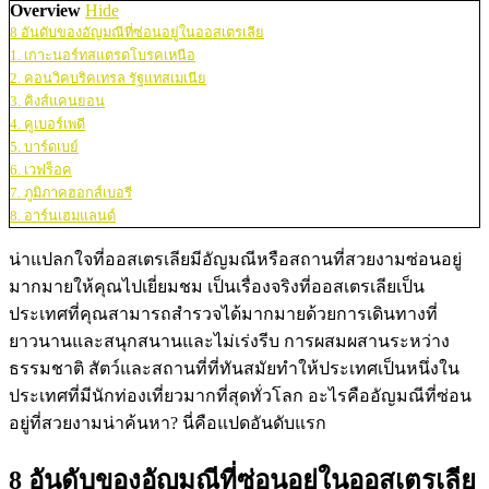
Overview
Hide
8 อันดับของอัญมณีที่ซ่อนอยู่ในออสเตรเลีย
1. เกาะนอร์ทสแตรดโบรคเหนือ
2. คอนวิคบริคเทรล รัฐแทสเมเนีย
3. คิงส์แคนยอน
4. คูเบอร์เพดี
5. บาร์ดเบย์
6. เวฟร็อค
7. ภูมิภาคฮอกส์เบอรี
8. อาร์นเฮมแลนด์
น่าแปลกใจที่ออสเตรเลียมีอัญมณีหรือสถานที่สวยงามซ่อนอยู่
มากมายให้คุณไปเยี่ยมชม เป็นเรื่องจริงที่ออสเตรเลียเป็น
ประเทศที่คุณสามารถสำรวจได้มากมายด้วยการเดินทางที่
ยาวนานและสนุกสนานและไม่เร่งรีบ การผสมผสานระหว่าง
ธรรมชาติ สัตว์และสถานที่ที่ทันสมัยทำให้ประเทศเป็นหนึ่งใน
ประเทศที่มีนักท่องเที่ยวมากที่สุดทั่วโลก อะไรคืออัญมณีที่ซ่อน
อยู่ที่สวยงามน่าค้นหา? นี่คือแปดอันดับแรก
8 อันดับของอัญมณีที่ซ่อนอยู่ในออสเตรเลีย