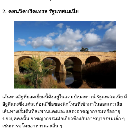
2. คอนวิคบริคเทรล รัฐแทสเมเนีย
เส้นทางอิฐที่ยอดเยี่ยมนี้ตั้งอยู่ในแคมป์เบลทาวน์ รัฐแทสเมเนีย มี
อิฐสีแดงซึ่งแต่ละก้อนมีชื่อของนักโทษที่เข้ามาในออสเตรเลีย
เส้นทางเริ่มต้นที่สะพานแดงและแสดงอาชญากรรมหรืออายุ
ของบุคคลนั้น อาชญากรรมมักเกี่ยวข้องกับอาชญากรรมเล็ก ๆ
เช่นการขโมยอาหารและอื่น ๆ