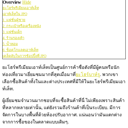
Overview
Hide
ยะโฮร์พรีเมียมเอาท์เล็ท
เอาท์เล็ทใน JPO
1. แฟชั่นผู้ชาย
2. กระเป๋าหรือเครื่องหนัง
3. แฟชั่นเด็ก
4. ร้านรองเท้า
5. น้ำหอม
6. ช็อคโกแลตเอาท์เล็ท
เคล็ดลับในการช้อปปิ้งที่ JPO
ยะโฮร์พรีเมียมเอาท์เล็ทเป็นศูนย์การค้าชื่อดังที่มีผู้คนหรือนัก
ท่องเที่ยวมาเยี่ยมชมมากที่สุดเมื่อมาที่
ยะโฮร์บาห์รู
. พวกเขา
เลือกซื้อสินค้าทั้งในและต่างประเทศที่มีให้ในยะโฮร์พรีเมียมเอา
ท์เล็ท.
ผู้เยี่ยมชมจำนวนมากชอบที่จะซื้อสินค้าที่นี่ ไม่เพียงเพราะสินค้า
ที่หลากหลายเท่านั้น, แต่ยังรวมถึงร้านค้าที่เป็นระเบียบ. มีการ
จัดการในบางพื้นที่ด้วยห้องปรับอากาศ. แน่นอนว่ามันแตกต่าง
จากการซื้อของในตลาดแบบเดิมๆ.