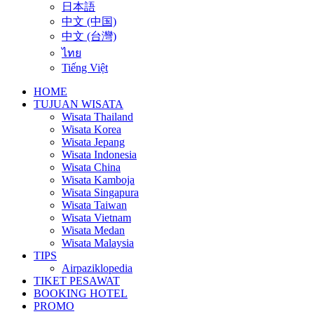
日本語
中文 (中国)
中文 (台灣)
ไทย
Tiếng Việt
HOME
TUJUAN WISATA
Wisata Thailand
Wisata Korea
Wisata Jepang
Wisata Indonesia
Wisata China
Wisata Kamboja
Wisata Singapura
Wisata Taiwan
Wisata Vietnam
Wisata Medan
Wisata Malaysia
TIPS
Airpaziklopedia
TIKET PESAWAT
BOOKING HOTEL
PROMO