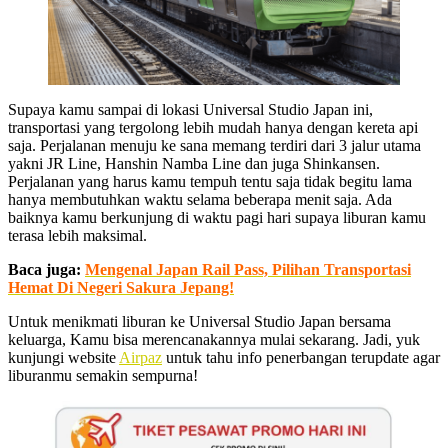
Supaya kamu sampai di lokasi Universal Studio Japan ini,
transportasi yang tergolong lebih mudah hanya dengan kereta api
saja. Perjalanan menuju ke sana memang terdiri dari 3 jalur utama
yakni JR Line, Hanshin Namba Line dan juga Shinkansen.
Perjalanan yang harus kamu tempuh tentu saja tidak begitu lama
hanya membutuhkan waktu selama beberapa menit saja. Ada
baiknya kamu berkunjung di waktu pagi hari supaya liburan kamu
terasa lebih maksimal.
Baca juga:
Mengenal Japan Rail Pass, Pilihan Transportasi
Hemat Di Negeri Sakura Jepang!
Untuk menikmati liburan ke Universal Studio Japan bersama
keluarga, Kamu bisa merencanakannya mulai sekarang. Jadi, yuk
kunjungi website
Airpaz
untuk tahu info penerbangan terupdate agar
liburanmu semakin sempurna!