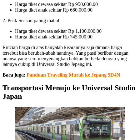
Harga tiket dewasa sekitar Rp 950.000,00
Harga tiket anak sekitar Rp 660.000,00
2. Peak Season paling mahal
Harga tiket dewasa sekitar Rp 1.100.000,00
Harga tiket anak sekitar Rp 745.000,00
Rincian harga di atas hanyalah kisarannya saja dimana harga
tersebut bisa berubah-ubah nantinya. Yang pasti berlibur dengan
nuansa yang seru menyenangkan bahkan berbeda dengan yang
lainnya cukup di Universal Studio Jepang ini.
Baca juga:
Panduan Traveling Murah ke Jepang 5D4N
Transportasi Menuju ke Universal Studio
Japan