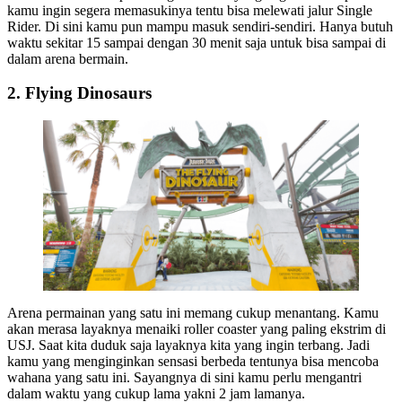
kamu ingin segera memasukinya tentu bisa melewati jalur Single
Rider. Di sini kamu pun mampu masuk sendiri-sendiri. Hanya butuh
waktu sekitar 15 sampai dengan 30 menit saja untuk bisa sampai di
dalam arena bermain.
2. Flying Dinosaurs
Arena permainan yang satu ini memang cukup menantang. Kamu
akan merasa layaknya menaiki roller coaster yang paling ekstrim di
USJ. Saat kita duduk saja layaknya kita yang ingin terbang. Jadi
kamu yang menginginkan sensasi berbeda tentunya bisa mencoba
wahana yang satu ini. Sayangnya di sini kamu perlu mengantri
dalam waktu yang cukup lama yakni 2 jam lamanya.