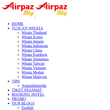
HOME
TUJUAN WISATA
Wisata Thailand
Wisata Korea
Wisata Jepang
Wisata Indonesia
Wisata China
Wisata Kamboja
Wisata Singapura
Wisata Taiwan
Wisata Vietnam
Wisata Medan
Wisata Malaysia
TIPS
Airpaziklopedia
TIKET PESAWAT
BOOKING HOTEL
PROMO
OUR BLOGS
English