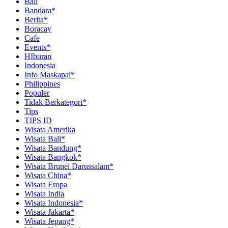
Bali
Bandara*
Berita*
Boracay
Cafe
Events*
HIburan
Indonesia
Info Maskapai*
Philippines
Populer
Tidak Berkategori*
Tips
TIPS ID
Wisata Amerika
Wisata Bali*
Wisata Bandung*
Wisata Bangkok*
Wisata Brunei Darussalam*
Wisata China*
Wisata Eropa
Wisata India
Wisata Indonesia*
Wisata Jakarta*
Wisata Jepang*