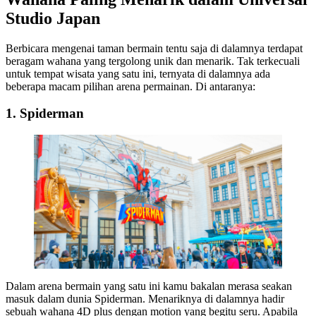
Studio Japan
Berbicara mengenai taman bermain tentu saja di dalamnya terdapat
beragam wahana yang tergolong unik dan menarik. Tak terkecuali
untuk tempat wisata yang satu ini, ternyata di dalamnya ada
beberapa macam pilihan arena permainan. Di antaranya:
1. Spiderman
Dalam arena bermain yang satu ini kamu bakalan merasa seakan
masuk dalam dunia Spiderman. Menariknya di dalamnya hadir
sebuah wahana 4D plus dengan motion yang begitu seru. Apabila