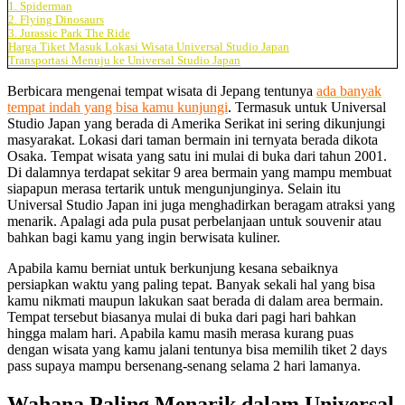
1. Spiderman
2. Flying Dinosaurs
3. Jurassic Park The Ride
Harga Tiket Masuk Lokasi Wisata Universal Studio Japan
Transportasi Menuju ke Universal Studio Japan
Berbicara mengenai tempat wisata di Jepang tentunya
ada banyak
tempat indah yang bisa kamu kunjungi
. Termasuk untuk
Universal
Studio
Japan yang berada di Amerika Serikat ini sering dikunjungi
masyarakat. Lokasi dari taman bermain ini ternyata berada dikota
Osaka. Tempat wisata yang satu ini mulai di buka dari tahun 2001.
Di dalamnya terdapat sekitar 9 area bermain yang mampu membuat
siapapun merasa tertarik untuk mengunjunginya. Selain itu
Universal Studio Japan ini juga menghadirkan beragam atraksi yang
menarik. Apalagi ada pula pusat perbelanjaan untuk souvenir atau
bahkan bagi kamu yang ingin berwisata kuliner.
Apabila kamu berniat untuk berkunjung kesana sebaiknya
persiapkan waktu yang paling tepat. Banyak sekali hal yang bisa
kamu nikmati maupun lakukan saat berada di dalam area bermain.
Tempat tersebut biasanya mulai di buka dari pagi hari bahkan
hingga malam hari. Apabila kamu masih merasa kurang puas
dengan wisata yang kamu jalani tentunya bisa memilih tiket 2 days
pass supaya mampu bersenang-senang selama 2 hari lamanya.
Wahana Paling Menarik dalam Universal