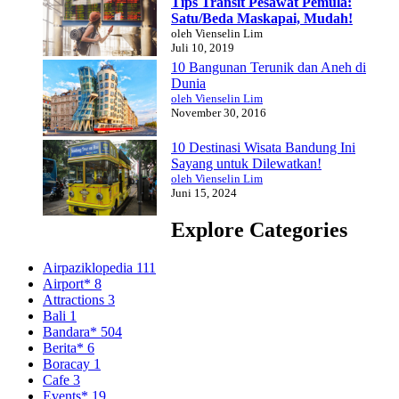
Tips Transit Pesawat Pemula:
Satu/Beda Maskapai, Mudah!
oleh Vienselin Lim
Juli 10, 2019
10 Bangunan Terunik dan Aneh di
Dunia
oleh Vienselin Lim
November 30, 2016
10 Destinasi Wisata Bandung Ini
Sayang untuk Dilewatkan!
oleh Vienselin Lim
Juni 15, 2024
Explore Categories
Airpaziklopedia
111
Airport*
8
Attractions
3
Bali
1
Bandara*
504
Berita*
6
Boracay
1
Cafe
3
Events*
19