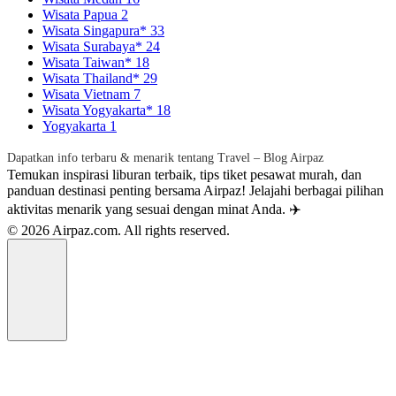
Wisata Papua
2
Wisata Singapura*
33
Wisata Surabaya*
24
Wisata Taiwan*
18
Wisata Thailand*
29
Wisata Vietnam
7
Wisata Yogyakarta*
18
Yogyakarta
1
Dapatkan info terbaru & menarik tentang Travel – Blog Airpaz
Temukan inspirasi liburan terbaik, tips tiket pesawat murah, dan
panduan destinasi penting bersama Airpaz! Jelajahi berbagai pilihan
aktivitas menarik yang sesuai dengan minat Anda. ✈️
© 2026 Airpaz.com. All rights reserved.