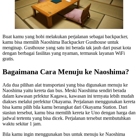
Buat kamu yang hobi melakukan perjalanan sebagai backpacker,
kamu bisa memilih Naoshima Backpacker Gusthouse untuk
menginap. Gusthouse yang satu ini berada tak jauh dari pusat kota
dengan berbagai fasilitas yang nyaman, termasuk layanan WiFi
gratis.
Bagaimana Cara Menuju ke Naoshima?
Ada dua pilihan alat transportasi yang bisa digunakan menuju ke
Naoshima yaitu kereta dan bus. Meski Naoshima sendiri berada
dalam kawasan prfektur Kagawa, kawasan ini ternyata lebih mudah
diakses melalui prefektur Okayama. Perjalanan menggunakan kereta
bisa kamu pilih bila kamu berangkat dari Okayama Station. Dari
stasiun tersebut, kamu bisa memilih kereta ke Uno dengan harga dan
jadwal tertentu yang bisa dicek. Perjalanan tersebut membutuhkan
waktu sekitar 1 jam.
Bila kamu ingin menggunakan bus untuk menuju ke Naoshima