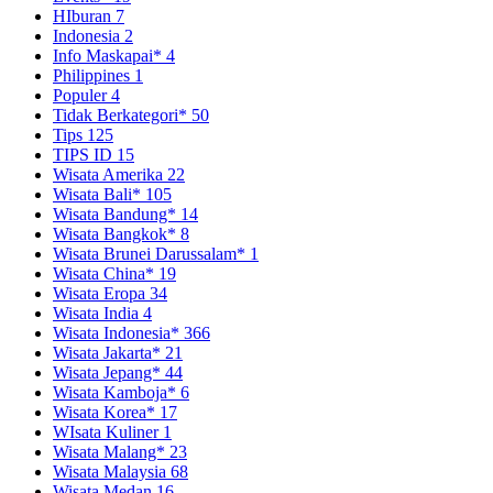
HIburan
7
Indonesia
2
Info Maskapai*
4
Philippines
1
Populer
4
Tidak Berkategori*
50
Tips
125
TIPS ID
15
Wisata Amerika
22
Wisata Bali*
105
Wisata Bandung*
14
Wisata Bangkok*
8
Wisata Brunei Darussalam*
1
Wisata China*
19
Wisata Eropa
34
Wisata India
4
Wisata Indonesia*
366
Wisata Jakarta*
21
Wisata Jepang*
44
Wisata Kamboja*
6
Wisata Korea*
17
WIsata Kuliner
1
Wisata Malang*
23
Wisata Malaysia
68
Wisata Medan
16