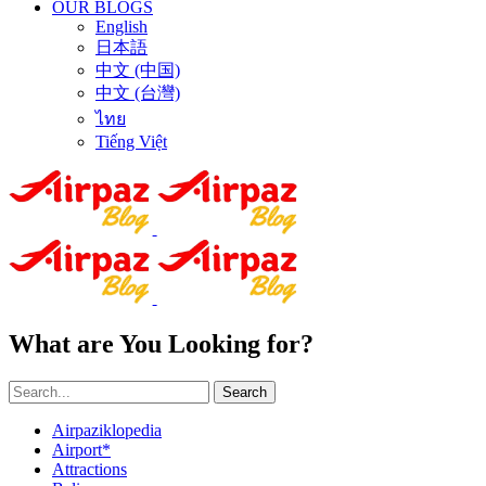
OUR BLOGS
English
日本語
中文 (中国)
中文 (台灣)
ไทย
Tiếng Việt
What are You Looking for?
Search
Airpaziklopedia
Airport*
Attractions