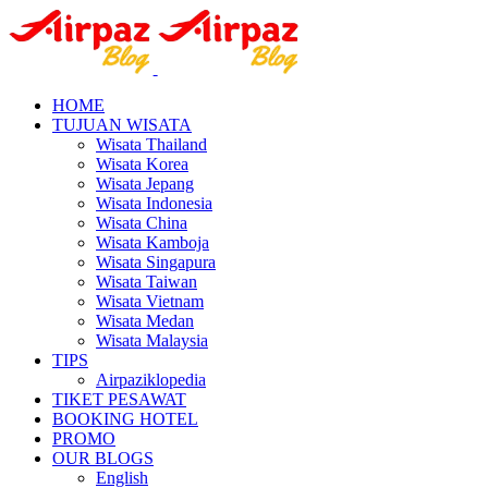
HOME
TUJUAN WISATA
Wisata Thailand
Wisata Korea
Wisata Jepang
Wisata Indonesia
Wisata China
Wisata Kamboja
Wisata Singapura
Wisata Taiwan
Wisata Vietnam
Wisata Medan
Wisata Malaysia
TIPS
Airpaziklopedia
TIKET PESAWAT
BOOKING HOTEL
PROMO
OUR BLOGS
English