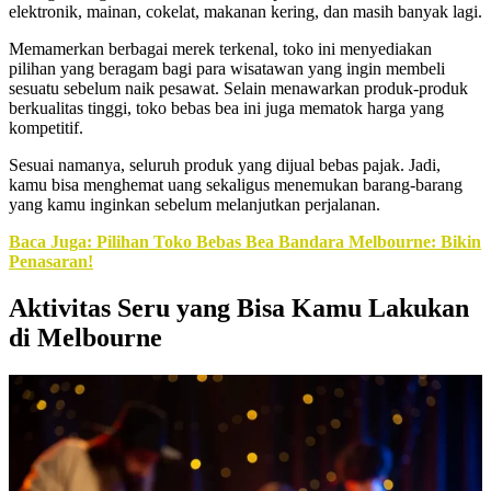
elektronik, mainan, cokelat, makanan kering, dan masih banyak lagi.
Memamerkan berbagai merek terkenal, toko ini menyediakan
pilihan yang beragam bagi para wisatawan yang ingin membeli
sesuatu sebelum naik pesawat. Selain menawarkan produk-produk
berkualitas tinggi, toko bebas bea ini juga mematok harga yang
kompetitif.
Sesuai namanya, seluruh produk yang dijual bebas pajak. Jadi,
kamu bisa menghemat uang sekaligus menemukan barang-barang
yang kamu inginkan sebelum melanjutkan perjalanan.
Baca Juga: Pilihan Toko Bebas Bea Bandara Melbourne: Bikin
Penasaran!
Aktivitas Seru yang Bisa Kamu Lakukan
di Melbourne