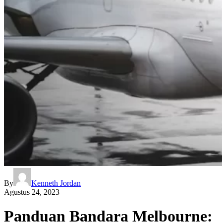
By
Kenneth Jordan
Agustus 24, 2023
Panduan Bandara Melbourne: