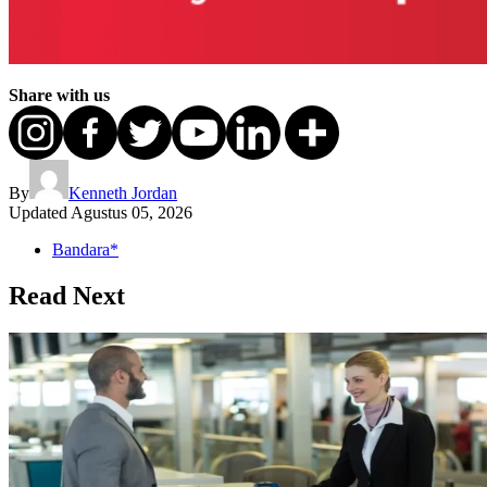
Share with us
By
Kenneth Jordan
Updated
Agustus 05, 2026
Bandara*
Read Next