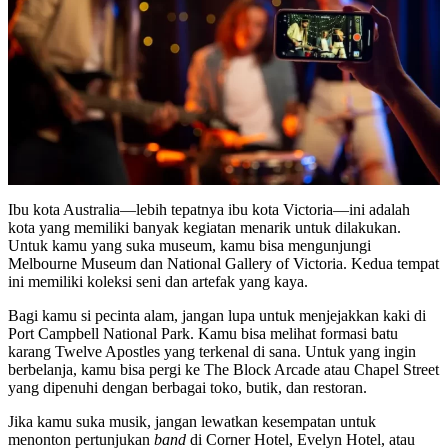
Ibu kota Australia
—lebih tepatnya ibu kota Victoria—ini adalah
kota yang memiliki banyak kegiatan menarik untuk dilakukan.
Untuk kamu yang suka museum, kamu bisa mengunjungi
Melbourne Museum dan National Gallery of Victoria. Kedua tempat
ini memiliki koleksi seni dan artefak yang kaya.
Bagi kamu si pecinta alam, jangan lupa untuk menjejakkan kaki di
Port Campbell National Park. Kamu bisa melihat formasi batu
karang Twelve Apostles yang terkenal di sana. Untuk yang ingin
berbelanja, kamu bisa pergi ke The Block Arcade atau Chapel Street
yang dipenuhi dengan berbagai toko, butik, dan restoran.
Jika kamu suka musik, jangan lewatkan kesempatan untuk
menonton pertunjukan
band
di Corner Hotel, Evelyn Hotel, atau