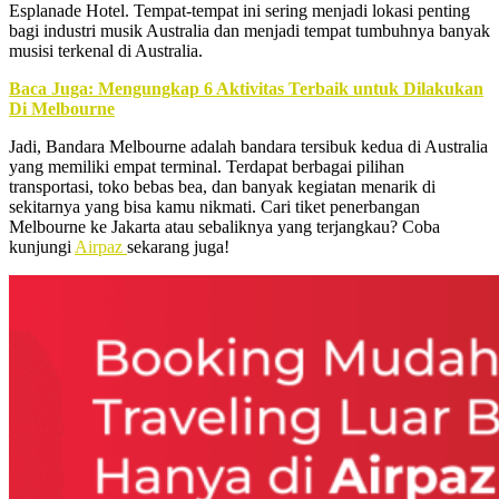
Esplanade Hotel. Tempat-tempat ini sering menjadi lokasi penting
bagi industri musik Australia dan menjadi tempat tumbuhnya banyak
musisi terkenal di Australia.
Baca Juga: Mengungkap 6 Aktivitas Terbaik untuk Dilakukan
Di Melbourne
Jadi, Bandara Melbourne adalah bandara tersibuk kedua di Australia
yang memiliki empat terminal. Terdapat berbagai pilihan
transportasi, toko bebas bea, dan banyak kegiatan menarik di
sekitarnya yang bisa kamu nikmati. Cari tiket penerbangan
Melbourne ke Jakarta atau sebaliknya yang terjangkau? Coba
kunjungi
Airpaz
sekarang juga!