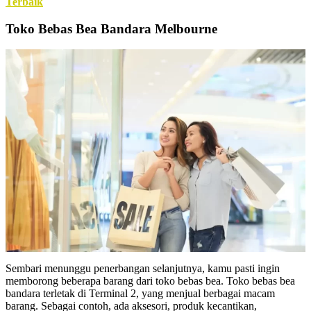
Terbaik
Toko Bebas Bea Bandara Melbourne
Sembari menunggu penerbangan selanjutnya, kamu pasti ingin
memborong beberapa barang dari toko bebas bea. Toko bebas bea
bandara terletak di Terminal 2, yang menjual berbagai macam
barang. Sebagai contoh, ada aksesori, produk kecantikan,