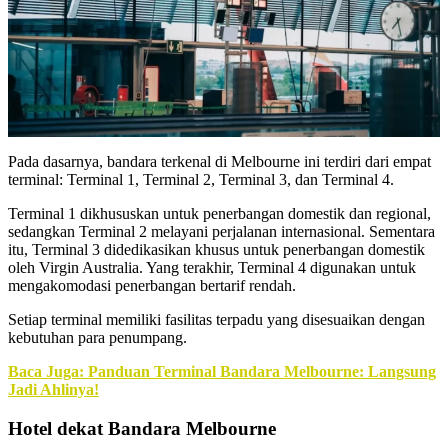
Pada dasarnya,
bandara terkenal di Melbourne
ini terdiri dari empat
terminal: Terminal 1, Terminal 2, Terminal 3, dan Terminal 4.
Terminal 1 dikhususkan untuk penerbangan domestik dan regional,
sedangkan Terminal 2 melayani perjalanan internasional. Sementara
itu, Terminal 3 didedikasikan khusus untuk penerbangan domestik
oleh Virgin Australia. Yang terakhir, Terminal 4 digunakan untuk
mengakomodasi penerbangan bertarif rendah.
Setiap terminal memiliki fasilitas terpadu yang disesuaikan dengan
kebutuhan para penumpang.
Baca Juga: Panduan Terminal Bandara Melbourne: Langsung
Jadi Ahlinya!
Hotel dekat Bandara Melbourne