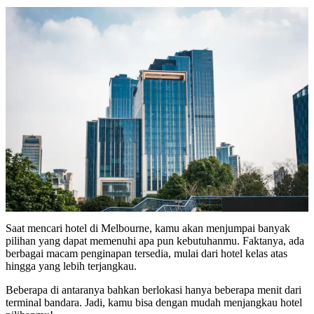
Saat mencari
hotel di Melbourne
, kamu akan menjumpai banyak
pilihan yang dapat memenuhi apa pun kebutuhanmu. Faktanya, ada
berbagai macam penginapan tersedia, mulai dari hotel kelas atas
hingga yang lebih terjangkau.
Beberapa di antaranya bahkan berlokasi hanya beberapa menit dari
terminal bandara. Jadi, kamu bisa dengan mudah menjangkau hotel