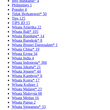
Info Maskapai*
4
Philippines
1
Populer
4
Tidak Berkategori*
50
Tips
125
TIPS ID
15
Wisata Amerika
22
Wisata Bali*
105
Wisata Bandung*
14
Wisata Bangkok*
8
Wisata Brunei Darussalam*
1
Wisata China*
19
Wisata Eropa
34
Wisata India
4
Wisata Indonesia*
366
Wisata Jakarta*
21
Wisata Jepang*
44
Wisata Kamboja*
6
Wisata Korea*
17
WIsata Kuliner
1
Wisata Malang*
23
Wisata Malaysia
68
Wisata Medan
16
Wisata Papua
2
Wisata Singapura*
33