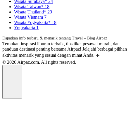
Wisata Surabaya*
24
Wisata Taiwan*
18
Wisata Thailand*
29
Wisata Vietnam
7
Wisata Yogyakarta*
18
Yogyakarta
1
Dapatkan info terbaru & menarik tentang Travel – Blog Airpaz
Temukan inspirasi liburan terbaik, tips tiket pesawat murah, dan
panduan destinasi penting bersama Airpaz! Jelajahi berbagai pilihan
aktivitas menarik yang sesuai dengan minat Anda. ✈️
© 2026 Airpaz.com. All rights reserved.