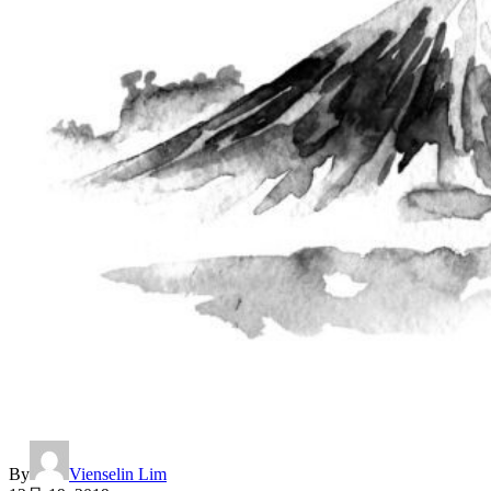
By
Vienselin Lim