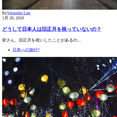
By
Vienselin Lim
1月 20, 2020
どうして日本人は旧正月を祝っていないの？
皆さん、旧正月を祝いしたことがあるの…
日本への旅行*