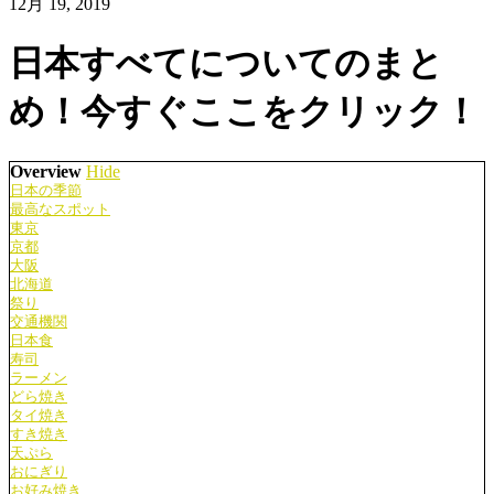
12月 19, 2019
日本すべてについてのまと
め！今すぐここをクリック！
Overview
Hide
日本の季節
最高なスポット
東京
京都
大阪
北海道
祭り
交通機関
日本食
寿司
ラーメン
どら焼き
タイ焼き
すき焼き
天ぷら
おにぎり
お好み焼き