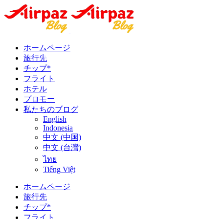
ホームページ
旅行先
チップ*
フライト
ホテル
プロモー
私たちのブログ
English
Indonesia
中文 (中国)
中文 (台灣)
ไทย
Tiếng Việt
ホームページ
旅行先
チップ*
フライト