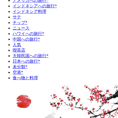
アメリカへの旅行*
インドネシアへの旅行*
インドネシア料理
サテ
チップ*
ニュース
ハワイへの旅行*
中国への旅行*
人気
喫茶店
大韓民国への旅行*
日本への旅行*
未分類*
空港*
食べ物と料理