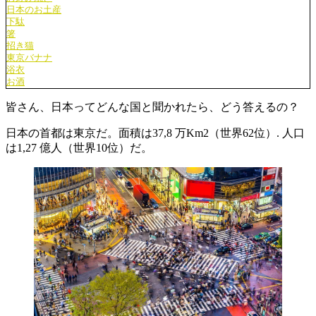
日本のお土産
下駄
箸
招き猫
東京バナナ
浴衣
お酒
皆さん、日本ってどんな国と聞かれたら、どう答えるの？
日本の首都は東京だ。面積は37,8 万Km2（世界62位）. 人口
は1,27 億人（世界10位）だ。