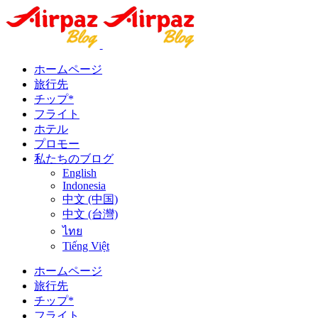
ホームページ
旅行先
チップ*
フライト
ホテル
プロモー
私たちのブログ
English
Indonesia
中文 (中国)
中文 (台灣)
ไทย
Tiếng Việt
ホームページ
旅行先
チップ*
フライト