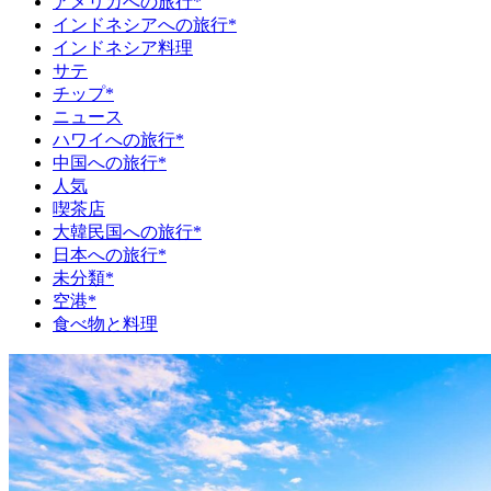
アメリカへの旅行*
インドネシアへの旅行*
インドネシア料理
サテ
チップ*
ニュース
ハワイへの旅行*
中国への旅行*
人気
喫茶店
大韓民国への旅行*
日本への旅行*
未分類*
空港*
食べ物と料理