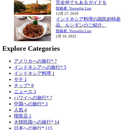
完全何でもあるガイドを
投稿者: Vienselin Lim
12月 27, 2018
インドネシア料理の国民的特産
品、ルンダンのご紹介。
投稿者: Vienselin Lim
2月 10, 2022
Explore Categories
アメリカへの旅行*
7
インドネシアへの旅行*
5
インドネシア料理
1
サテ
1
チップ*
8
ニュース
3
ハワイへの旅行*
7
中国への旅行*
3
人気
4
喫茶店
1
大韓民国への旅行*
14
日本への旅行*
115