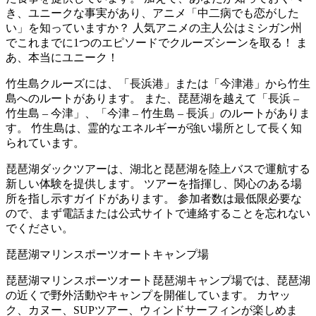
き、ユニークな事実があり、アニメ「中二病でも恋がした
い」を知っていますか？ 人気アニメの主人公はミシガン州
でこれまでに1つのエピソードでクルーズシーンを取る！ ま
あ、本当にユニーク！
竹生島クルーズには、「長浜港」または「今津港」から竹生
島へのルートがあります。 また、琵琶湖を越えて「長浜 –
竹生島 – 今津」、「今津 – 竹生島 – 長浜」のルートがありま
す。 竹生島は、霊的なエネルギーが強い場所として長く知
られています。
琵琶湖ダックツアーは、湖北と琵琶湖を陸上バスで運航する
新しい体験を提供します。 ツアーを指揮し、関心のある場
所を指し示すガイドがあります。 参加者数は最低限必要な
ので、まず電話または公式サイトで連絡することを忘れない
でください。
琵琶湖マリンスポーツオートキャンプ場
琵琶湖マリンスポーツオート琵琶湖キャンプ場では、琵琶湖
の近くで野外活動やキャンプを開催しています。 カヤッ
ク、カヌー、SUPツアー、ウィンドサーフィンが楽しめま