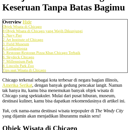
Keseruan Tanpa Batas Bagimu
Overview
Hide
Objek Wisata di Chicago
8 Objek Wisata di Chicago yang Wajib Dikunjungi
1. Navy Pier
2. Art Institute of Chicago
3. Field Museum
4. Lollapalooza
5. Restoran-Restoran Pizza Khas Chicago Terbaik
6. Skydeck Chicago
7. Millennium Park
8. Lincoln Park Zoo
Tips saat Wisata di Chicago
Chicago terkenal sebagai kota terbesar di negara bagian illinois,
Amerika Serikat
, dengan banyak gedung pencakar langit. Namun
tak hanya itu, kamu bisa menemukan banyak objek wisata di
Chicago yang spektakuler. Mulai dari pusat hiburan, museum,
destinasi kuliner, kamu bisa dapatkan rekomendasinya di artikel ini.
Yuk
, cek nama-nama destinasi wisata terpopuler di
The Windy City
yang dijamin akan menjadikan liburanmu makin seru!
Objek Wisata di Chicago