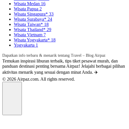
Wisata Medan
16
Wisata Papua
2
Wisata Singapura*
33
Wisata Surabaya*
24
Wisata Taiwan*
18
Wisata Thailand*
29
Wisata Vietnam
7
Wisata Yogyakarta*
18
Yogyakarta
1
Dapatkan info terbaru & menarik tentang Travel – Blog Airpaz
Temukan inspirasi liburan terbaik, tips tiket pesawat murah, dan
panduan destinasi penting bersama Airpaz! Jelajahi berbagai pilihan
aktivitas menarik yang sesuai dengan minat Anda. ✈️
© 2026 Airpaz.com. All rights reserved.