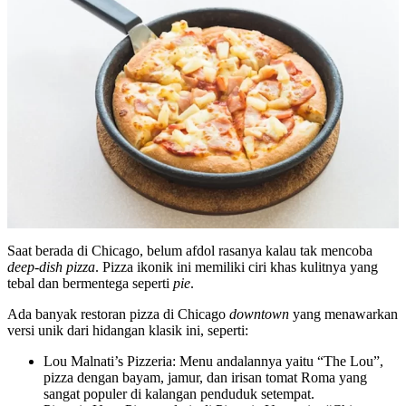
Saat berada di Chicago, belum afdol rasanya kalau tak mencoba
deep-dish pizza
. Pizza ikonik ini memiliki ciri khas kulitnya yang
tebal dan bermentega seperti
pie
.
Ada banyak restoran pizza di Chicago
downtown
yang menawarkan
versi unik dari hidangan klasik ini, seperti:
Lou Malnati’s Pizzeria: Menu andalannya yaitu “The Lou”,
pizza dengan bayam, jamur, dan irisan tomat Roma yang
sangat populer di kalangan penduduk setempat.