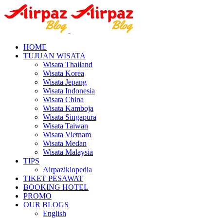
HOME
TUJUAN WISATA
Wisata Thailand
Wisata Korea
Wisata Jepang
Wisata Indonesia
Wisata China
Wisata Kamboja
Wisata Singapura
Wisata Taiwan
Wisata Vietnam
Wisata Medan
Wisata Malaysia
TIPS
Airpaziklopedia
TIKET PESAWAT
BOOKING HOTEL
PROMO
OUR BLOGS
English