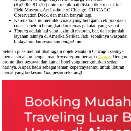
(Rp2.062.815,57) untuk menikmati diskon tiket masuk ke
Field Museum, Art Institute of Chicago, CHICAGO
Observation Deck, dan masih banyak lagi.
Karena kota ini memiliki cuaca yang beragam, cek prakiraan
cuaca sebelum berangkat dan kemas pakaian yang sesuai.
Tipping
adalah hal yang lazim di restoran, bar, dan sejumlah
layanan lainnya di Amerika Serikat. Jadi, sebaiknya waspadai
budaya ini dan sesuaikan
budget
-mu.
Setelah puas melihat-lihat ragam objek wisata di Chicago, saatnya
memaksimalkan pengalaman
traveling
-mu bersama
Airpaz
. Dengan
promo tiket pesawat dan kamar hotel yang menggiurkan setiap
harinya, Airpaz hadir sebagai teman kepercayaanmu untuk liburan
hemat yang berkesan.
Yuk
, pesan sekarang!