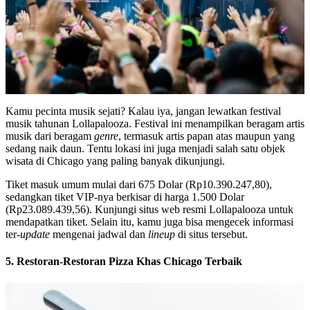
Kamu pecinta musik sejati? Kalau iya, jangan lewatkan festival
musik tahunan Lollapalooza. Festival ini menampilkan beragam artis
musik dari beragam
genre
, termasuk artis papan atas maupun yang
sedang naik daun. Tentu lokasi ini juga menjadi salah satu objek
wisata di Chicago yang paling banyak dikunjungi.
Tiket masuk umum mulai dari 675 Dolar (Rp10.390.247,80),
sedangkan tiket VIP-nya berkisar di harga 1.500 Dolar
(Rp23.089.439,56). Kunjungi situs web resmi Lollapalooza untuk
mendapatkan tiket. Selain itu, kamu juga bisa mengecek informasi
ter-
update
mengenai jadwal dan
lineup
di situs tersebut.
5. Restoran-Restoran Pizza Khas Chicago Terbaik