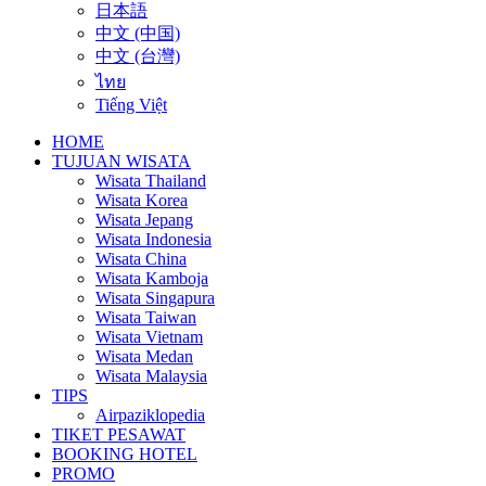
日本語
中文 (中国)
中文 (台灣)
ไทย
Tiếng Việt
HOME
TUJUAN WISATA
Wisata Thailand
Wisata Korea
Wisata Jepang
Wisata Indonesia
Wisata China
Wisata Kamboja
Wisata Singapura
Wisata Taiwan
Wisata Vietnam
Wisata Medan
Wisata Malaysia
TIPS
Airpaziklopedia
TIKET PESAWAT
BOOKING HOTEL
PROMO