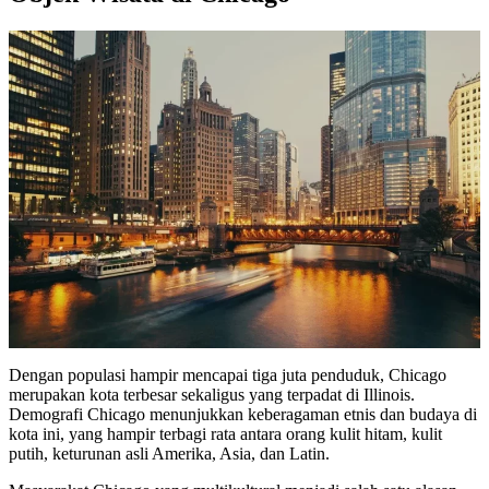
Dengan populasi hampir mencapai tiga juta penduduk, Chicago
merupakan kota terbesar sekaligus yang terpadat di Illinois.
Demografi Chicago menunjukkan keberagaman etnis dan budaya di
kota ini, yang hampir terbagi rata antara orang kulit hitam, kulit
putih, keturunan asli Amerika, Asia, dan Latin.