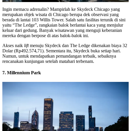
Ingin memacu adrenalin? Mampirlah ke Skydeck Chicago yang
merupakan objek wisata di Chicago berupa dek observasi yang
berada di lantai 103 Willis Tower. Salah satu fasilitas terunik di sini
yaitu “The Ledge”, rangkaian balok berlantai kaca yang menjulur
keluar dari gedung. Banyak wisatawan yang menguji keberanian
mereka dengan berpose di atas balok-balok ini.
Akses naik
lift
menuju Skydeck dan The Ledge dikenakan biaya 32
Dolar (Rp492.574,71). Sementara itu, Skydeck buka setiap hari.
Namun, untuk mendapatkan pemandangan terbaik, sebaiknya
rencanakan kunjungan setelah matahari terbenam.
7. Millennium Park