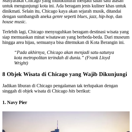
Masyarakat Chicago yang multikultural menjadi salah satu alasan
untuk mengunjungi kota ini. Ada beragam jenis kuliner khas untuk
dinikmati. Selain itu, Chicago kaya akan sejarah musik, ditandai
dengan sumbangsih aneka
genre
seperti
blues
,
jazz
,
hip-hop
, dan
house music
.
Terlebih lagi, Chicago menyuguhkan beragam destinasi wisata yang
siap memuaskan minat wisatawan yang berbeda-beda. Dari museum
hingga area hijau, semuanya bisa ditemukan di Kota Berangin ini.
“Pada akhirnya, Chicago akan menjadi satu-satunya
kota metropolitan terindah di dunia.” (Frank Lloyd
Wright)
8 Objek Wisata di Chicago yang Wajib Dikunjungi
Jadikan liburan di Chicago pengalaman tak terlupakan dengan
singgah di objek wisata di Chicago
hits
berikut:
1. Navy Pier