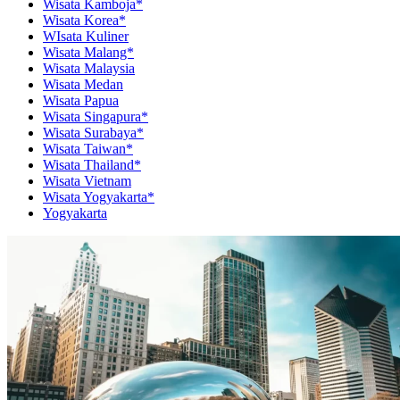
Wisata Kamboja*
Wisata Korea*
WIsata Kuliner
Wisata Malang*
Wisata Malaysia
Wisata Medan
Wisata Papua
Wisata Singapura*
Wisata Surabaya*
Wisata Taiwan*
Wisata Thailand*
Wisata Vietnam
Wisata Yogyakarta*
Yogyakarta