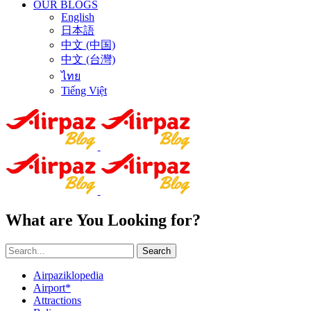
OUR BLOGS
English
日本語
中文 (中国)
中文 (台灣)
ไทย
Tiếng Việt
What are You Looking for?
Search
Airpaziklopedia
Airport*
Attractions