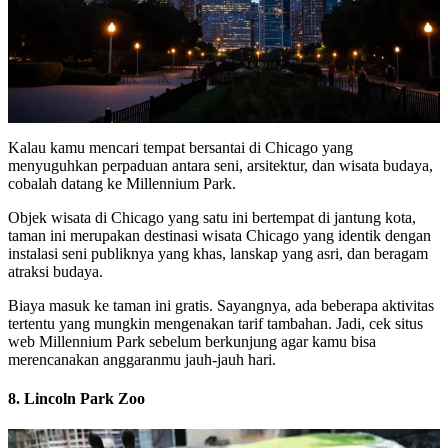
Kalau kamu mencari tempat bersantai di Chicago yang
menyuguhkan perpaduan antara seni, arsitektur, dan wisata budaya,
cobalah datang ke Millennium Park.
Objek wisata di Chicago yang satu ini bertempat di jantung kota,
taman ini merupakan destinasi wisata Chicago yang identik dengan
instalasi seni publiknya yang khas, lanskap yang asri, dan beragam
atraksi budaya.
Biaya masuk ke taman ini gratis. Sayangnya, ada beberapa aktivitas
tertentu yang mungkin mengenakan tarif tambahan. Jadi, cek situs
web Millennium Park sebelum berkunjung agar kamu bisa
merencanakan anggaranmu jauh-jauh hari.
8. Lincoln Park Zoo