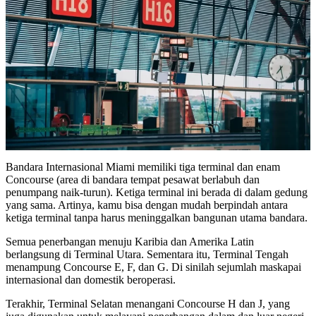
Bandara Internasional Miami memiliki tiga terminal dan enam
Concourse (area di bandara tempat pesawat berlabuh dan
penumpang naik-turun). Ketiga terminal ini berada di dalam gedung
yang sama. Artinya, kamu bisa dengan mudah berpindah antara
ketiga terminal tanpa harus meninggalkan bangunan utama bandara.
Semua penerbangan menuju Karibia dan Amerika Latin
berlangsung di Terminal Utara. Sementara itu, Terminal Tengah
menampung Concourse E, F, dan G. Di sinilah sejumlah maskapai
internasional dan domestik beroperasi.
Terakhir, Terminal Selatan menangani Concourse H dan J, yang