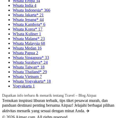
Wisata Eropa
34
Wisata India
4
Wisata Indonesia*
366
Wisata Jakarta*
21
Wisata Jepang*
44
Wisata Kamboja*
6
Wisata Korea*
17
WIsata Kuliner
1
Wisata Malang*
23
Wisata Malaysia
68
Wisata Medan
16
Wisata Papua
2
Wisata Singapura*
33
Wisata Surabaya*
24
Wisata Taiwan*
18
Wisata Thailand*
29
Wisata Vietnam
7
Wisata Yogyakarta*
18
Yogyakarta
1
Dapatkan info terbaru & menarik tentang Travel – Blog Airpaz
Temukan inspirasi liburan terbaik, tips tiket pesawat murah, dan
panduan destinasi penting bersama Airpaz! Jelajahi berbagai pilihan
aktivitas menarik yang sesuai dengan minat Anda. ✈️
© 2026 Airpaz.com. All rights reserved.