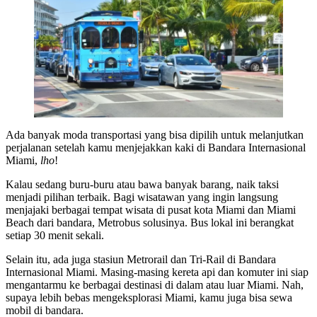
Ada banyak moda transportasi yang bisa dipilih untuk melanjutkan
perjalanan setelah kamu menjejakkan kaki di Bandara Internasional
Miami,
lho
!
Kalau sedang buru-buru atau bawa banyak barang, naik taksi
menjadi pilihan terbaik. Bagi wisatawan yang ingin langsung
menjajaki berbagai tempat wisata di pusat kota Miami dan Miami
Beach dari bandara, Metrobus solusinya. Bus lokal ini berangkat
setiap 30 menit sekali.
Selain itu, ada juga stasiun Metrorail dan Tri-Rail di Bandara
Internasional Miami. Masing-masing kereta api dan komuter ini siap
mengantarmu ke berbagai destinasi di dalam atau luar Miami. Nah,
supaya lebih bebas mengeksplorasi Miami, kamu juga bisa sewa
mobil di bandara.