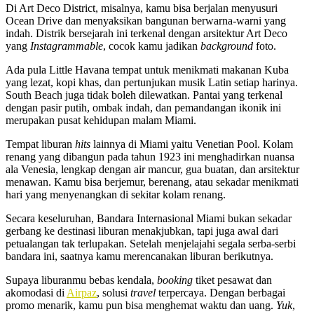
Di Art Deco District, misalnya, kamu bisa berjalan menyusuri
Ocean Drive dan menyaksikan bangunan berwarna-warni yang
indah. Distrik bersejarah ini terkenal dengan arsitektur Art Deco
yang
Instagrammable
, cocok kamu jadikan
background
foto.
Ada pula Little Havana tempat untuk menikmati makanan Kuba
yang lezat, kopi khas, dan pertunjukan musik Latin setiap harinya.
South Beach juga tidak boleh dilewatkan. Pantai yang terkenal
dengan pasir putih, ombak indah, dan pemandangan ikonik ini
merupakan pusat kehidupan malam Miami.
Tempat liburan
hits
lainnya di Miami yaitu Venetian Pool. Kolam
renang yang dibangun pada tahun 1923 ini menghadirkan nuansa
ala Venesia, lengkap dengan air mancur, gua buatan, dan arsitektur
menawan. Kamu bisa berjemur, berenang, atau sekadar menikmati
hari yang menyenangkan di sekitar kolam renang.
Secara keseluruhan, Bandara Internasional Miami bukan sekadar
gerbang ke destinasi liburan menakjubkan, tapi juga awal dari
petualangan tak terlupakan. Setelah menjelajahi segala serba-serbi
bandara ini, saatnya kamu merencanakan liburan berikutnya.
Supaya liburanmu bebas kendala,
booking
tiket pesawat dan
akomodasi di
Airpaz
, solusi
travel
terpercaya. Dengan berbagai
promo menarik, kamu pun bisa menghemat waktu dan uang.
Yuk
,