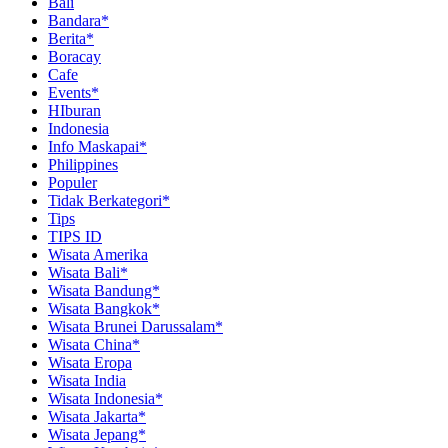
Bali
Bandara*
Berita*
Boracay
Cafe
Events*
HIburan
Indonesia
Info Maskapai*
Philippines
Populer
Tidak Berkategori*
Tips
TIPS ID
Wisata Amerika
Wisata Bali*
Wisata Bandung*
Wisata Bangkok*
Wisata Brunei Darussalam*
Wisata China*
Wisata Eropa
Wisata India
Wisata Indonesia*
Wisata Jakarta*
Wisata Jepang*