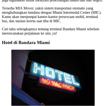
juga digunakan untuk melayani penerbangan dalam dan luar negeri.
Tersedia MIA Mover, yakni sistem transportasi otomatis yang
menghubungkan bandara dengan Miami Intermodal Center (MIC).
Kamu akan menjumpai kantor-kantor persewaan mobil, terminal
bus, dan stasiun kereta saat tiba di MIC.
Cari tahu selengkapnya tentang terminal Bandara Miami sebelum
merencanakan perjalanan ke sini,
ya
!
Hotel di Bandara Miami