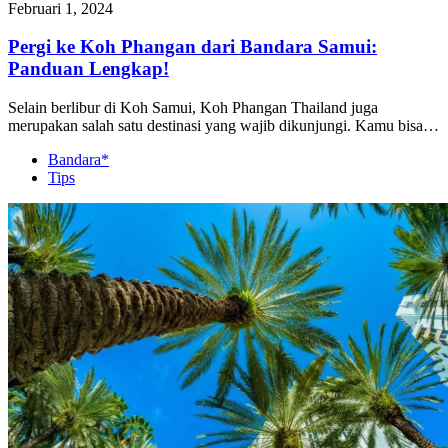
Februari 1, 2024
Pergi ke Koh Phangan dari Bandara Samui:
Panduan Lengkap!
Selain berlibur di Koh Samui, Koh Phangan Thailand juga
merupakan salah satu destinasi yang wajib dikunjungi. Kamu bisa…
Bandara*
Tips