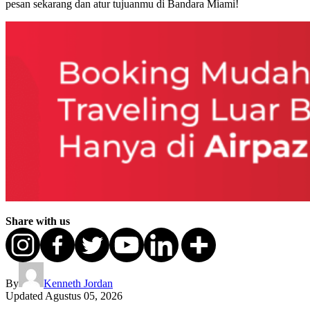
pesan sekarang dan atur tujuanmu di Bandara Miami!
Share with us
By
Kenneth Jordan
Updated
Agustus 05, 2026