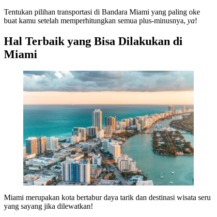
Tentukan pilihan transportasi di Bandara Miami yang paling oke
buat kamu setelah memperhitungkan semua plus-minusnya,
ya
!
Hal Terbaik yang Bisa Dilakukan di
Miami
Miami merupakan kota bertabur daya tarik dan destinasi wisata seru
yang sayang jika dilewatkan!