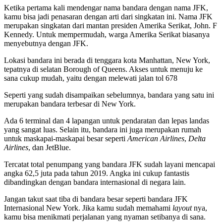
Ketika pertama kali mendengar nama bandara dengan nama JFK,
kamu bisa jadi penasaran dengan arti dari singkatan ini. Nama JFK
merupakan singkatan dari mantan presiden Amerika Serikat, John. F
Kennedy. Untuk mempermudah, warga Amerika Serikat biasanya
menyebutnya dengan JFK.
Lokasi bandara ini berada di tenggara kota Manhattan, New York,
tepatnya di selatan Borough of Queens. Akses untuk menuju ke
sana cukup mudah, yaitu dengan melewati jalan tol 678
Seperti yang sudah disampaikan sebelumnya, bandara yang satu ini
merupakan bandara terbesar di New York.
Ada 6 terminal dan 4 lapangan untuk pendaratan dan lepas landas
yang sangat luas. Selain itu, bandara ini juga merupakan rumah
untuk maskapai-maskapai besar seperti
American Airlines
,
Delta
Airlines
, dan JetBlue.
Tercatat total penumpang yang bandara JFK sudah layani mencapai
angka 62,5 juta pada tahun 2019. Angka ini cukup fantastis
dibandingkan dengan bandara internasional di negara lain.
Jangan takut saat tiba di bandara besar seperti bandara JFK
Internasional New York. Jika kamu sudah memahami
layout
nya,
kamu bisa menikmati perjalanan yang nyaman setibanya di sana.