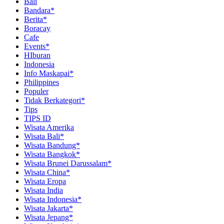
Bali
Bandara*
Berita*
Boracay
Cafe
Events*
HIburan
Indonesia
Info Maskapai*
Philippines
Populer
Tidak Berkategori*
Tips
TIPS ID
Wisata Amerika
Wisata Bali*
Wisata Bandung*
Wisata Bangkok*
Wisata Brunei Darussalam*
Wisata China*
Wisata Eropa
Wisata India
Wisata Indonesia*
Wisata Jakarta*
Wisata Jepang*