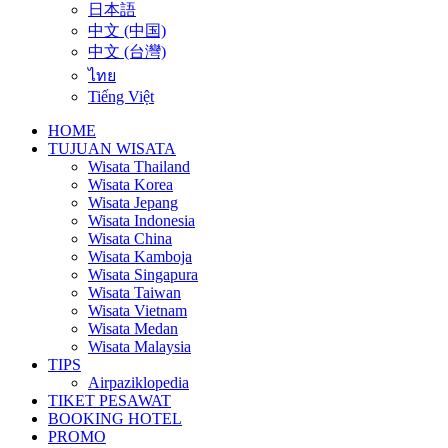
日本語
中文 (中国)
中文 (台灣)
ไทย
Tiếng Việt
HOME
TUJUAN WISATA
Wisata Thailand
Wisata Korea
Wisata Jepang
Wisata Indonesia
Wisata China
Wisata Kamboja
Wisata Singapura
Wisata Taiwan
Wisata Vietnam
Wisata Medan
Wisata Malaysia
TIPS
Airpaziklopedia
TIKET PESAWAT
BOOKING HOTEL
PROMO