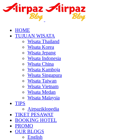
HOME
TUJUAN WISATA
Wisata Thailand
Wisata Korea
Wisata Jepang
Wisata Indonesia
Wisata China
Wisata Kamboja
Wisata Singapura
Wisata Taiwan
Wisata Vietnam
Wisata Medan
Wisata Malaysia
TIPS
Airpaziklopedia
TIKET PESAWAT
BOOKING HOTEL
PROMO
OUR BLOGS
English