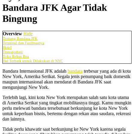
Bandara JFK Agar Tidak
Bingung
Overview
Hide
Tentang Bandara JFK
Terminal dan Fasilitasnya
Hotel
Transportasi
Toko Bebas Bea
Hal Terbaik untuk Dilakukan di NYC
Bandara Internasional JFK adalah
bandara
terbesar yang ada di kota
New York, Amerika Serikat. Segala jenis penumpang baik domestik
maupun internasional akan mendarat di Bandara JFK
saat
mengunjungi New York.
Terlebih lagi, kini kota New York merupakan salah satu kota utama
di Amerika Serikat yang tingkat mobilitasnya tinggi. Kamu mungkin
perlu melewati bandara tersebutsaat berkunjung ke kota New York
untuk keperluan bisnis, bertemu dengan rekan atau saudara, rekreasi
dan lainnya.
Tidak perlu khawatir saat berkunjung ke New York karena segala