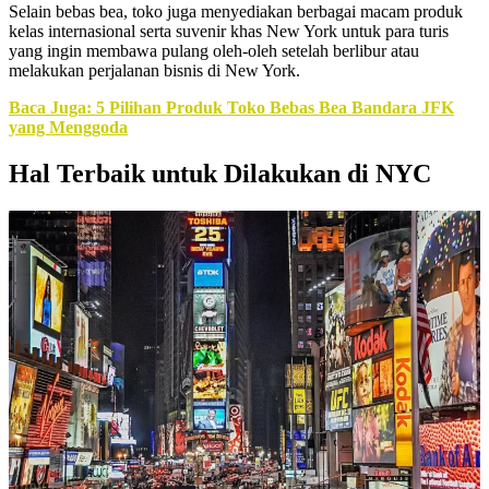
Selain bebas bea, toko juga menyediakan berbagai macam produk
kelas internasional serta suvenir khas New York untuk para turis
yang ingin membawa pulang oleh-oleh setelah berlibur atau
melakukan perjalanan bisnis di New York.
Baca Juga: 5 Pilihan Produk Toko Bebas Bea Bandara JFK
yang Menggoda
Hal Terbaik untuk Dilakukan di NYC