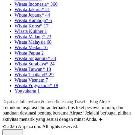
Wisata Indonesia*
366
Wisata Jakarta*
21
Wisata Jepang*
44
Wisata Kamboja*
6
Wisata Korea*
17
WIsata Kuliner
1
Wisata Malang*
23
Wisata Malaysia
68
Wisata Medan
16
Wisata Papua
2
Wisata Singapura*
33
Wisata Surabaya*
24
Wisata Taiwan*
18
Wisata Thailand*
29
Wisata Vietnam
7
Wisata Yogyakarta*
18
Yogyakarta
1
Dapatkan info terbaru & menarik tentang Travel – Blog Airpaz
Temukan inspirasi liburan terbaik, tips tiket pesawat murah, dan
panduan destinasi penting bersama Airpaz! Jelajahi berbagai pilihan
aktivitas menarik yang sesuai dengan minat Anda. ✈️
© 2026 Airpaz.com. All rights reserved.