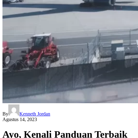
By
Kenneth Jordan
Agustus 14, 2023
Ayo, Kenali Panduan Terbaik