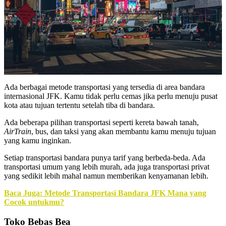
Ada berbagai metode transportasi yang tersedia di area bandara
internasional JFK. Kamu tidak perlu cemas jika perlu menuju pusat
kota atau tujuan tertentu setelah tiba di bandara.
Ada beberapa pilihan transportasi seperti kereta bawah tanah,
AirTrain
, bus, dan taksi yang akan membantu kamu menuju tujuan
yang kamu inginkan.
Setiap transportasi bandara punya tarif yang berbeda-beda. Ada
transportasi umum yang lebih murah, ada juga transportasi privat
yang sedikit lebih mahal namun memberikan kenyamanan lebih.
Baca Juga: Metode Transportasi Bandara JFK Mana yang
Cocok untukmu?
Toko Bebas Bea