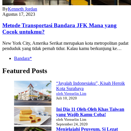
By
Kenneth Jordan
Agustus 17, 2023
Metode Transportasi Bandara JFK Mana yang
Cocok untukmu?
New York City, Amerika Serikat merupakan kota metropolitan padat
penduduk yang tidak pernah tidur. Kalau kamu berkunjung ke…
Bandara*
Featured Posts
“Jayalah Indonesiaku”, Kisah Heroik
Kota Surabaya
oleh Vienselin Lim
Juli 10, 2020
Ini Dia 11 Oleh-Oleh Khas Taiwan
yang Wajib Kamu Coba!
oleh Vienselin Lim
September 24, 2020
Menjelajahi Peuyeum, Si Lezat