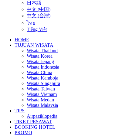
日本語
中文 (中国)
中文 (台灣)
ไทย
Tiếng Việt
HOME
TUJUAN WISATA
Wisata Thailand
Wisata Korea
Wisata Jepang
Wisata Indonesia
Wisata China
Wisata Kamboja
Wisata Singapura
Wisata Taiwan
Wisata Vietnam
Wisata Medan
Wisata Malaysia
TIPS
Airpaziklopedia
TIKET PESAWAT
BOOKING HOTEL
PROMO