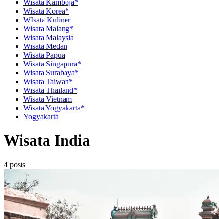
Wisata Kamboja*
Wisata Korea*
WIsata Kuliner
Wisata Malang*
Wisata Malaysia
Wisata Medan
Wisata Papua
Wisata Singapura*
Wisata Surabaya*
Wisata Taiwan*
Wisata Thailand*
Wisata Vietnam
Wisata Yogyakarta*
Yogyakarta
Wisata India
4 posts