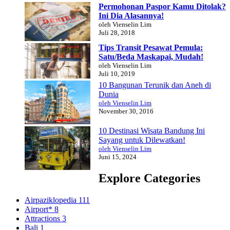
Permohonan Paspor Kamu Ditolak?
Ini Dia Alasannya!
oleh Vienselin Lim
Juli 28, 2018
Tips Transit Pesawat Pemula:
Satu/Beda Maskapai, Mudah!
oleh Vienselin Lim
Juli 10, 2019
10 Bangunan Terunik dan Aneh di
Dunia
oleh Vienselin Lim
November 30, 2016
10 Destinasi Wisata Bandung Ini
Sayang untuk Dilewatkan!
oleh Vienselin Lim
Juni 15, 2024
Explore Categories
Airpaziklopedia
111
Airport*
8
Attractions
3
Bali
1