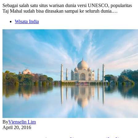
Sebagai salah satu situs warisan dunia versi UNESCO, popularitas
Taj Mahal sudah bisa dirasakan sampai ke seluruh dunia.…
Wisata India
By
Vienselin Lim
April 20, 2016