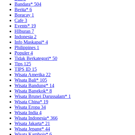
Bandara*
504
Berita*
6
Boracay
1
Cafe
3
Events*
19
HIburan
7
Indonesia
2
Info Maskapai*
4
Philippines
1
Populer
4
Tidak Berkategori*
50
Tips
125
TIPS ID
15
Wisata Amerika
22
Wisata Bali*
105
Wisata Bandung*
14
Wisata Bangkok*
8
Wisata Brunei Darussalam*
1
Wisata China*
19
Wisata Eropa
34
Wisata India
4
Wisata Indonesia*
366
Wisata Jakarta*
21
Wisata Jepang*
44
Wisata Kamboja*
6