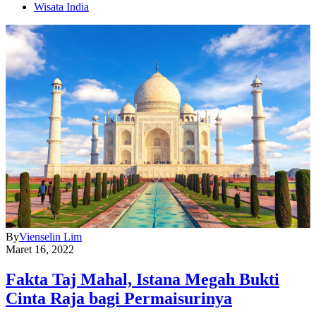
Wisata India
By
Vienselin Lim
Maret 16, 2022
Fakta Taj Mahal, Istana Megah Bukti
Cinta Raja bagi Permaisurinya