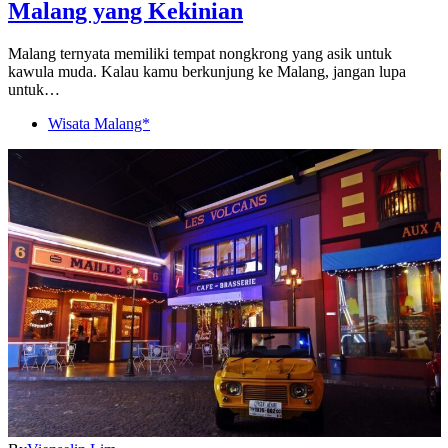
Malang yang Kekinian
Malang ternyata memiliki tempat nongkrong yang asik untuk
kawula muda. Kalau kamu berkunjung ke Malang, jangan lupa
untuk…
Wisata Malang*