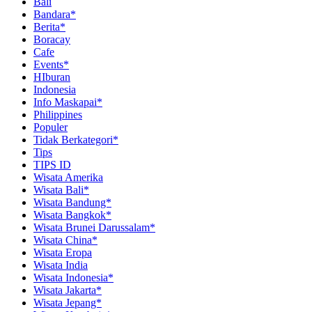
Bali
Bandara*
Berita*
Boracay
Cafe
Events*
HIburan
Indonesia
Info Maskapai*
Philippines
Populer
Tidak Berkategori*
Tips
TIPS ID
Wisata Amerika
Wisata Bali*
Wisata Bandung*
Wisata Bangkok*
Wisata Brunei Darussalam*
Wisata China*
Wisata Eropa
Wisata India
Wisata Indonesia*
Wisata Jakarta*
Wisata Jepang*