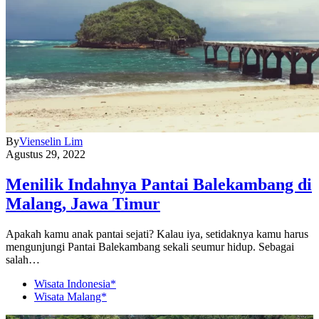
By
Vienselin Lim
Agustus 29, 2022
Menilik Indahnya Pantai Balekambang di
Malang, Jawa Timur
Apakah kamu anak pantai sejati? Kalau iya, setidaknya kamu harus
mengunjungi Pantai Balekambang sekali seumur hidup. Sebagai
salah…
Wisata Indonesia*
Wisata Malang*