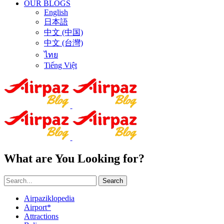
OUR BLOGS
English
日本語
中文 (中国)
中文 (台灣)
ไทย
Tiếng Việt
What are You Looking for?
Search
Airpaziklopedia
Airport*
Attractions