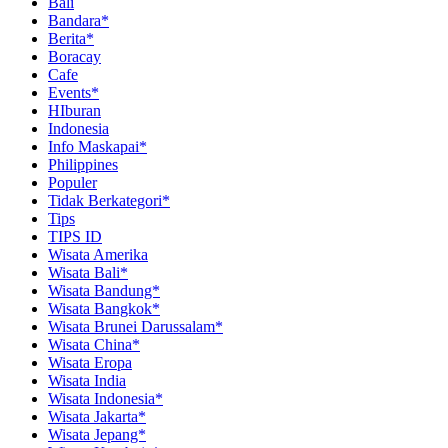
Bali
Bandara*
Berita*
Boracay
Cafe
Events*
HIburan
Indonesia
Info Maskapai*
Philippines
Populer
Tidak Berkategori*
Tips
TIPS ID
Wisata Amerika
Wisata Bali*
Wisata Bandung*
Wisata Bangkok*
Wisata Brunei Darussalam*
Wisata China*
Wisata Eropa
Wisata India
Wisata Indonesia*
Wisata Jakarta*
Wisata Jepang*