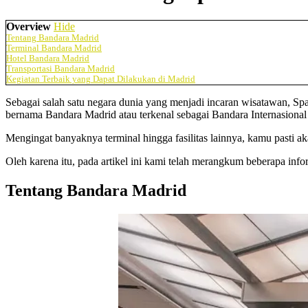
Overview
Hide
Tentang Bandara Madrid
Terminal Bandara Madrid
Hotel Bandara Madrid
Transportasi Bandara Madrid
Kegiatan Terbaik yang Dapat Dilakukan di Madrid
Sebagai salah satu negara dunia yang menjadi incaran wisatawan, S
bernama Bandara Madrid atau terkenal sebagai Bandara Internasional
Mengingat banyaknya terminal hingga fasilitas lainnya, kamu pasti 
Oleh karena itu, pada artikel ini kami telah merangkum beberapa i
Tentang Bandara Madrid