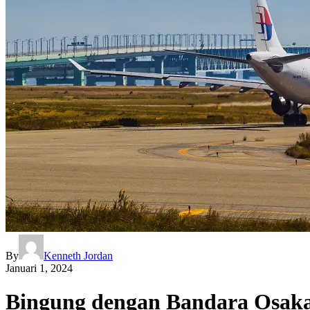
By
Kenneth Jordan
Januari 1, 2024
Bingung dengan Bandara Osaka