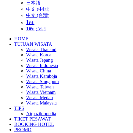
日本語
中文 (中国)
中文 (台灣)
ไทย
Tiếng Việt
HOME
TUJUAN WISATA
Wisata Thailand
Wisata Korea
Wisata Jepang
Wisata Indonesia
Wisata China
Wisata Kamboja
Wisata Singapura
Wisata Taiwan
Wisata Vietnam
Wisata Medan
Wisata Malaysia
TIPS
Airpaziklopedia
TIKET PESAWAT
BOOKING HOTEL
PROMO