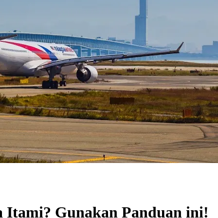
 Itami? Gunakan Panduan ini!