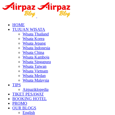
HOME
TUJUAN WISATA
Wisata Thailand
Wisata Korea
Wisata Jepang
Wisata Indonesia
Wisata China
Wisata Kamboja
Wisata Singapura
Wisata Taiwan
Wisata Vietnam
Wisata Medan
Wisata Malaysia
TIPS
Airpaziklopedia
TIKET PESAWAT
BOOKING HOTEL
PROMO
OUR BLOGS
English