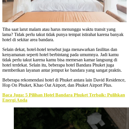
Tiba saat larut malam atau harus menunggu waktu transit yang
lama? Tidak perlu takut tidak punya tempat istirahat karena banyak
hotel di sekitar area bandara.
Selain dekat, hotel-hotel tersebut juga menawarkan fasilitas dan
kenyamanan seperti hotel berbintang pada umumnya. Jadi kamu
tidak perlu takut karena kamu bisa memesan kamar langsung di
hotel terdekat. Selain itu, beberapa hotel Bandara Phuket juga
memberikan layanan antar jemput ke bandara yang sangat praktis.
Beberapa rekomendasi hotel di Phuket antara lain David Residence,
Hop On Phuket, Khao Oat Airport, dan Phuket Airport Plus.
Baca Juga: 5 Pilihan Hotel Bandara Phuket Terbaik: Pulihkan
Energi Anda