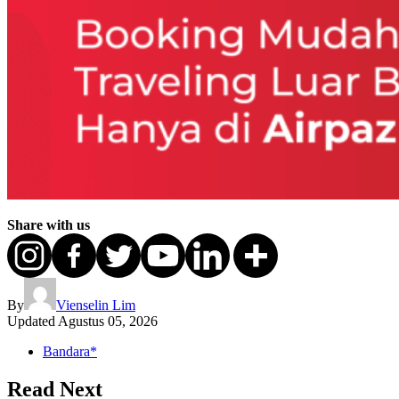
Share with us
By
Vienselin Lim
Updated
Agustus 05, 2026
Bandara*
Read Next