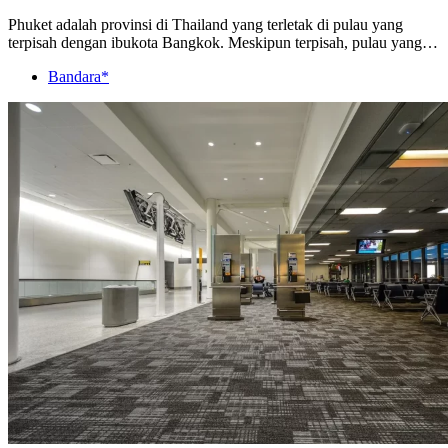
Phuket adalah provinsi di Thailand yang terletak di pulau yang
terpisah dengan ibukota Bangkok. Meskipun terpisah, pulau yang…
Bandara*