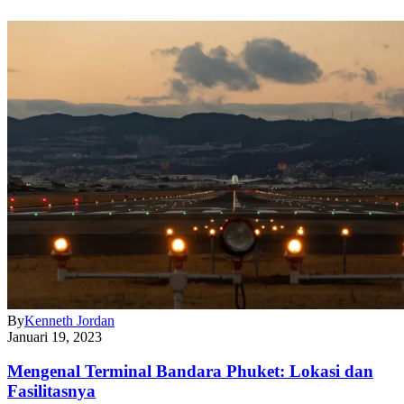
By
Kenneth Jordan
Januari 19, 2023
Mengenal Terminal Bandara Phuket: Lokasi dan
Fasilitasnya