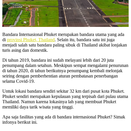
Bandara Internasional Phuket merupakan bandara utama yang ada
di
provinsi Phuket, Thailand
. Selain itu, bandara satu ini juga
menjadi salah satu bandara paling sibuk di Thailand akibat lonjakan
turis asing dan domestik.
Di tahun 2019, bandara ini sudah melayani lebih dari 20 juta
penumpang dalam setahun. Meskipun sempat mengalami penurunan
di tahun 2020, di tahun berikutnya penumpang kembali melonjak
seiring dengan pemberhentian aturan pembatasan penerbangan
selama Covid-19.
Untuk lokasi bandara sendiri sekitar 32 km dari pusat kota Phuket.
Phuket sendiri merupakan kepulauan yang terpisah dari pulau utama
Thailand. Namun karena lokasinya lah yang membuat Phuket
memiliki daya tarik wisata yang tinggi.
Apa saja fasilitas yang ada di bandara internasional Phuket? Simak
infonya berikut ini.