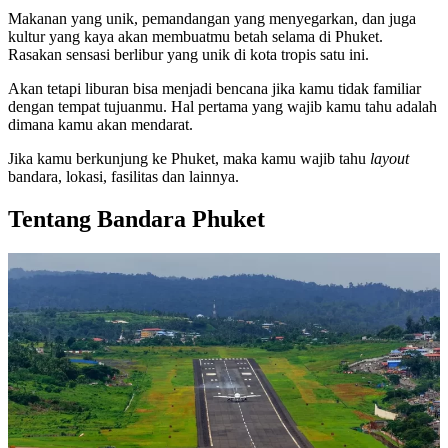
Makanan yang unik, pemandangan yang menyegarkan, dan juga
kultur yang kaya akan membuatmu betah selama di Phuket.
Rasakan sensasi berlibur yang unik di kota tropis satu ini.
Akan tetapi liburan bisa menjadi bencana jika kamu tidak familiar
dengan tempat tujuanmu. Hal pertama yang wajib kamu tahu adalah
dimana kamu akan mendarat.
Jika kamu berkunjung ke Phuket, maka kamu wajib tahu
layout
bandara, lokasi, fasilitas dan lainnya.
Tentang Bandara Phuket