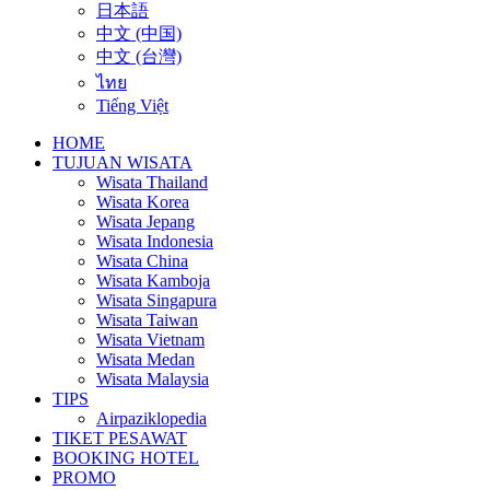
日本語
中文 (中国)
中文 (台灣)
ไทย
Tiếng Việt
HOME
TUJUAN WISATA
Wisata Thailand
Wisata Korea
Wisata Jepang
Wisata Indonesia
Wisata China
Wisata Kamboja
Wisata Singapura
Wisata Taiwan
Wisata Vietnam
Wisata Medan
Wisata Malaysia
TIPS
Airpaziklopedia
TIKET PESAWAT
BOOKING HOTEL
PROMO