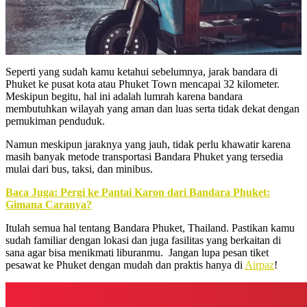
Seperti yang sudah kamu ketahui sebelumnya, jarak bandara di
Phuket ke pusat kota atau Phuket Town mencapai 32 kilometer.
Meskipun begitu, hal ini adalah lumrah karena bandara
membutuhkan wilayah yang aman dan luas serta tidak dekat dengan
pemukiman penduduk.
Namun meskipun jaraknya yang jauh, tidak perlu khawatir karena
masih banyak metode transportasi Bandara Phuket yang tersedia
mulai dari bus, taksi, dan minibus.
Baca Juga: Pergi ke Pantai Karon dari Bandara Phuket:
Gimana Caranya?
Itulah semua hal tentang Bandara Phuket, Thailand. Pastikan kamu
sudah familiar dengan lokasi dan juga fasilitas yang berkaitan di
sana agar bisa menikmati liburanmu. Jangan lupa pesan tiket
pesawat ke Phuket dengan mudah dan praktis hanya di
Airpaz
!