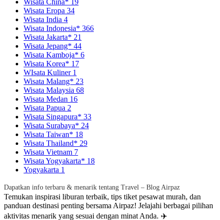
Wisata China*
19
Wisata Eropa
34
Wisata India
4
Wisata Indonesia*
366
Wisata Jakarta*
21
Wisata Jepang*
44
Wisata Kamboja*
6
Wisata Korea*
17
WIsata Kuliner
1
Wisata Malang*
23
Wisata Malaysia
68
Wisata Medan
16
Wisata Papua
2
Wisata Singapura*
33
Wisata Surabaya*
24
Wisata Taiwan*
18
Wisata Thailand*
29
Wisata Vietnam
7
Wisata Yogyakarta*
18
Yogyakarta
1
Dapatkan info terbaru & menarik tentang Travel – Blog Airpaz
Temukan inspirasi liburan terbaik, tips tiket pesawat murah, dan
panduan destinasi penting bersama Airpaz! Jelajahi berbagai pilihan
aktivitas menarik yang sesuai dengan minat Anda. ✈️