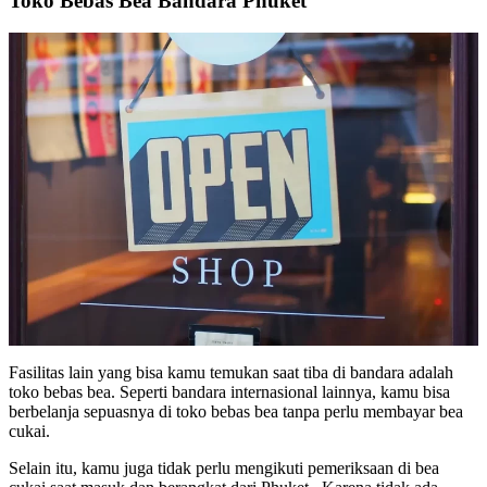
Toko Bebas Bea Bandara Phuket
Fasilitas lain yang bisa kamu temukan saat tiba di bandara adalah
toko bebas bea. Seperti bandara internasional lainnya, kamu bisa
berbelanja sepuasnya di toko bebas bea tanpa perlu membayar bea
cukai.
Selain itu, kamu juga tidak perlu mengikuti pemeriksaan di bea