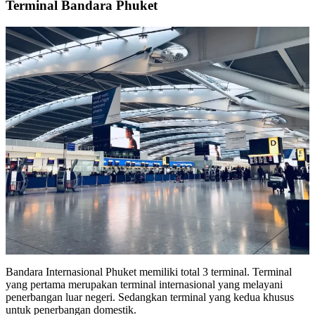
Terminal Bandara Phuket
Bandara Internasional Phuket memiliki total 3 terminal. Terminal
yang pertama merupakan terminal internasional yang melayani
penerbangan luar negeri. Sedangkan terminal yang kedua khusus
untuk penerbangan domestik.