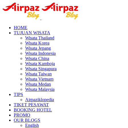
HOME
TUJUAN WISATA
Wisata Thailand
Wisata Korea
Wisata Jepang
Wisata Indonesia
Wisata China
Wisata Kamboja
Wisata Singapura
Wisata Taiwan
Wisata Vietnam
Wisata Medan
Wisata Malaysia
TIPS
Airpaziklopedia
TIKET PESAWAT
BOOKING HOTEL
PROMO
OUR BLOGS
English