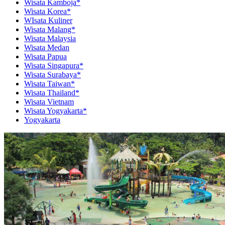
Wisata Kamboja*
Wisata Korea*
WIsata Kuliner
Wisata Malang*
Wisata Malaysia
Wisata Medan
Wisata Papua
Wisata Singapura*
Wisata Surabaya*
Wisata Taiwan*
Wisata Thailand*
Wisata Vietnam
Wisata Yogyakarta*
Yogyakarta