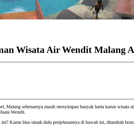
an Wisata Air Wendit Malang A
pel, Malang sebenarnya masih menyimpan banyak harta karun wisata al
Wisata Wendit.
atu ini? Kamu bisa simak dulu penjelasannya di bawah ini, ditambah bon