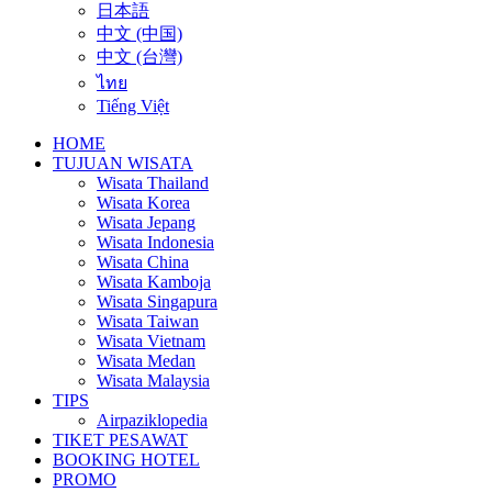
日本語
中文 (中国)
中文 (台灣)
ไทย
Tiếng Việt
HOME
TUJUAN WISATA
Wisata Thailand
Wisata Korea
Wisata Jepang
Wisata Indonesia
Wisata China
Wisata Kamboja
Wisata Singapura
Wisata Taiwan
Wisata Vietnam
Wisata Medan
Wisata Malaysia
TIPS
Airpaziklopedia
TIKET PESAWAT
BOOKING HOTEL
PROMO