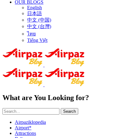
OUR BLOGS
English
日本語
中文 (中国)
中文 (台灣)
ไทย
Tiếng Việt
What are You Looking for?
Search
Airpaziklopedia
Airport*
Attractions