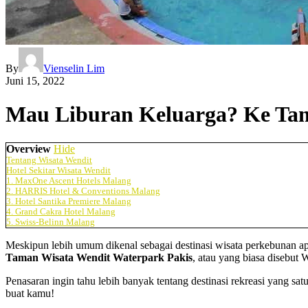
By
Vienselin Lim
Juni 15, 2022
Mau Liburan Keluarga? Ke Tam
Overview
Hide
Tentang Wisata Wendit
Hotel Sekitar Wisata Wendit
1. MaxOne Ascent Hotels Malang
2. HARRIS Hotel & Conventions Malang
3. Hotel Santika Premiere Malang
4. Grand Cakra Hotel Malang
5. Swiss-Belinn Malang
Meskipun lebih umum dikenal sebagai destinasi wisata perkebunan a
Taman Wisata Wendit Waterpark Pakis
, atau yang biasa disebut 
Penasaran ingin tahu lebih banyak tentang destinasi rekreasi yang s
buat kamu!