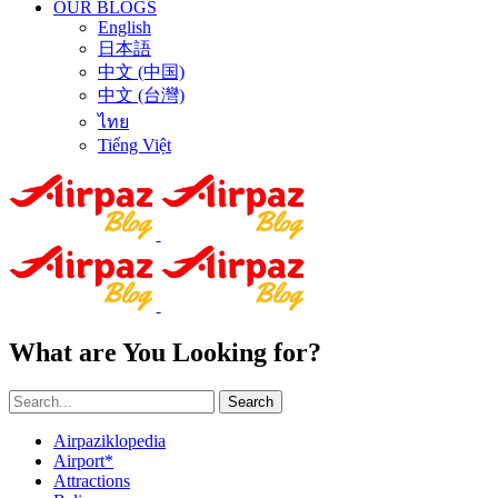
OUR BLOGS
English
日本語
中文 (中国)
中文 (台灣)
ไทย
Tiếng Việt
What are You Looking for?
Search
Airpaziklopedia
Airport*
Attractions