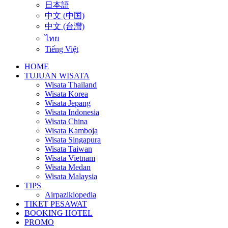
日本語
中文 (中国)
中文 (台灣)
ไทย
Tiếng Việt
HOME
TUJUAN WISATA
Wisata Thailand
Wisata Korea
Wisata Jepang
Wisata Indonesia
Wisata China
Wisata Kamboja
Wisata Singapura
Wisata Taiwan
Wisata Vietnam
Wisata Medan
Wisata Malaysia
TIPS
Airpaziklopedia
TIKET PESAWAT
BOOKING HOTEL
PROMO