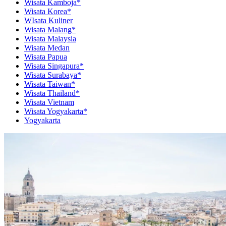
Wisata Kamboja*
Wisata Korea*
WIsata Kuliner
Wisata Malang*
Wisata Malaysia
Wisata Medan
Wisata Papua
Wisata Singapura*
Wisata Surabaya*
Wisata Taiwan*
Wisata Thailand*
Wisata Vietnam
Wisata Yogyakarta*
Yogyakarta