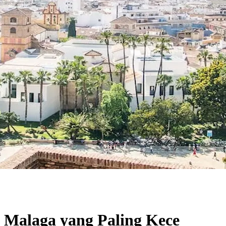
 Malaga yang Paling Kece