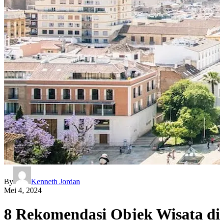
By
Kenneth Jordan
Mei 4, 2024
8 Rekomendasi Objek Wisata di