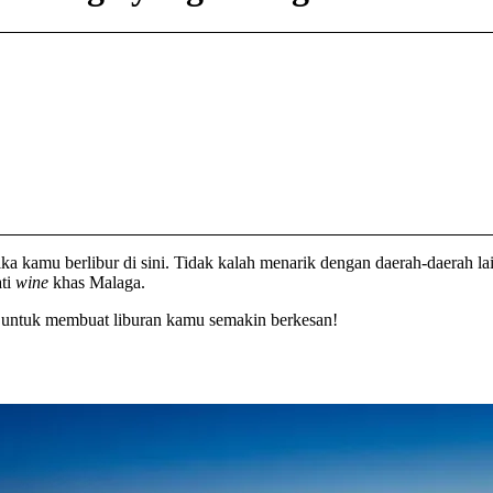
ka kamu berlibur di sini. Tidak kalah menarik dengan daerah-daerah 
ati
wine
khas Malaga.
ps untuk membuat liburan kamu semakin berkesan!