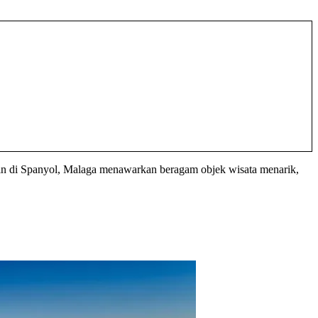
lain di Spanyol, Malaga menawarkan beragam objek wisata menarik,