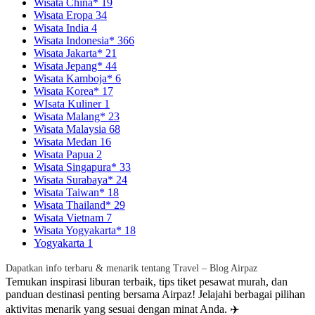
Wisata China*
19
Wisata Eropa
34
Wisata India
4
Wisata Indonesia*
366
Wisata Jakarta*
21
Wisata Jepang*
44
Wisata Kamboja*
6
Wisata Korea*
17
WIsata Kuliner
1
Wisata Malang*
23
Wisata Malaysia
68
Wisata Medan
16
Wisata Papua
2
Wisata Singapura*
33
Wisata Surabaya*
24
Wisata Taiwan*
18
Wisata Thailand*
29
Wisata Vietnam
7
Wisata Yogyakarta*
18
Yogyakarta
1
Dapatkan info terbaru & menarik tentang Travel – Blog Airpaz
Temukan inspirasi liburan terbaik, tips tiket pesawat murah, dan
panduan destinasi penting bersama Airpaz! Jelajahi berbagai pilihan
aktivitas menarik yang sesuai dengan minat Anda. ✈️