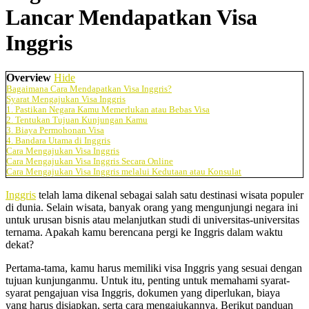
Lancar Mendapatkan Visa
Inggris
Overview
Hide
Bagaimana Cara Mendapatkan Visa Inggris?
Syarat Mengajukan Visa Inggris
1. Pastikan Negara Kamu Memerlukan atau Bebas Visa
2. Tentukan Tujuan Kunjungan Kamu
3. Biaya Permohonan Visa
4. Bandara Utama di Inggris
Cara Mengajukan Visa Inggris
Cara Mengajukan Visa Inggris Secara Online
Cara Mengajukan Visa Inggris melalui Kedutaan atau Konsulat
Inggris
telah lama dikenal sebagai salah satu destinasi wisata populer
di dunia. Selain wisata, banyak orang yang mengunjungi negara ini
untuk urusan bisnis atau melanjutkan studi di universitas-universitas
ternama. Apakah kamu berencana pergi ke Inggris dalam waktu
dekat?
Pertama-tama, kamu harus memiliki visa Inggris yang sesuai dengan
tujuan kunjunganmu. Untuk itu, penting untuk memahami syarat-
syarat pengajuan visa Inggris, dokumen yang diperlukan, biaya
yang harus disiapkan, serta cara mengajukannya. Berikut panduan