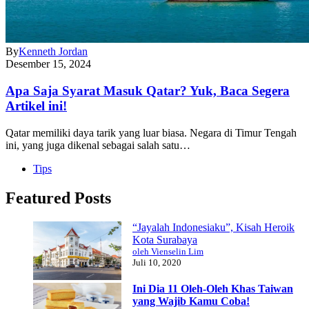
By
Kenneth Jordan
Desember 15, 2024
Apa Saja Syarat Masuk Qatar? Yuk, Baca Segera
Artikel ini!
Qatar memiliki daya tarik yang luar biasa. Negara di Timur Tengah
ini, yang juga dikenal sebagai salah satu…
Tips
Featured Posts
“Jayalah Indonesiaku”, Kisah Heroik
Kota Surabaya
oleh Vienselin Lim
Juli 10, 2020
Ini Dia 11 Oleh-Oleh Khas Taiwan
yang Wajib Kamu Coba!