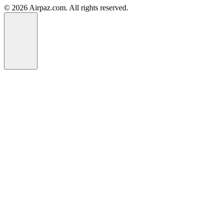
© 2026 Airpaz.com. All rights reserved.