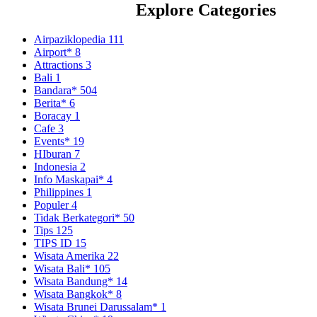
Explore Categories
Airpaziklopedia
111
Airport*
8
Attractions
3
Bali
1
Bandara*
504
Berita*
6
Boracay
1
Cafe
3
Events*
19
HIburan
7
Indonesia
2
Info Maskapai*
4
Philippines
1
Populer
4
Tidak Berkategori*
50
Tips
125
TIPS ID
15
Wisata Amerika
22
Wisata Bali*
105
Wisata Bandung*
14
Wisata Bangkok*
8
Wisata Brunei Darussalam*
1