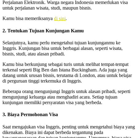
Perjalanan Elektronik. Warga negara Indonesia memerlukan visa
untuk perjalanan wisata, studi, maupun bisnis.
Kamu bisa memeriksanya
di sini
.
2. Tentukan Tujuan Kunjungan Kamu
Selanjutnya, kamu perlu mengetahui tujuan kunjunganmu ke
Inggris. Kunjungan bisa untuk berbagai alasan, seperti wisata,
bisnis, studi, atau alasan pribadi.
Kamu bisa berkunjung sebagai turis untuk melihat tempat-tempat
terkenal seperti Big Ben dan Istana Buckingham. Ada juga yang
datang untuk urusan bisnis, terutama di London, atau untuk belajar
di perguruan tinggi terkemuka di Inggris.
Beberapa orang mengunjungi Inggris untuk alasan pribadi, seperti
mengunjungi keluarga atau menghadiri acara. Setiap tujuan
kunjungan memiliki persyaratan visa yang berbeda.
3. Biaya Permohonan Visa
Saat mengajukan visa Inggris, penting untuk mengetahui biaya yang
dikenakan. Biaya ini dapat berbeda tergantung pada
kewarganegaraan dan tujuan kunjunganmu. Umumnya, biaya visa