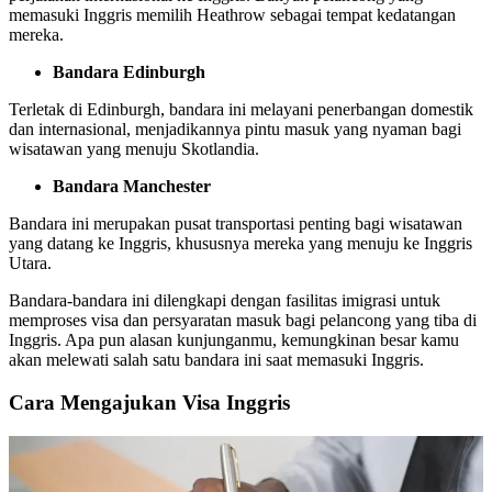
memasuki Inggris memilih Heathrow sebagai tempat kedatangan
mereka.
Bandara Edinburgh
Terletak di Edinburgh, bandara ini melayani penerbangan domestik
dan internasional, menjadikannya pintu masuk yang nyaman bagi
wisatawan yang menuju Skotlandia.
Bandara Manchester
Bandara ini merupakan pusat transportasi penting bagi wisatawan
yang datang ke Inggris, khususnya mereka yang menuju ke Inggris
Utara.
Bandara-bandara ini dilengkapi dengan fasilitas imigrasi untuk
memproses visa dan persyaratan masuk bagi pelancong yang tiba di
Inggris. Apa pun alasan kunjunganmu, kemungkinan besar kamu
akan melewati salah satu bandara ini saat memasuki Inggris.
Cara Mengajukan Visa Inggris