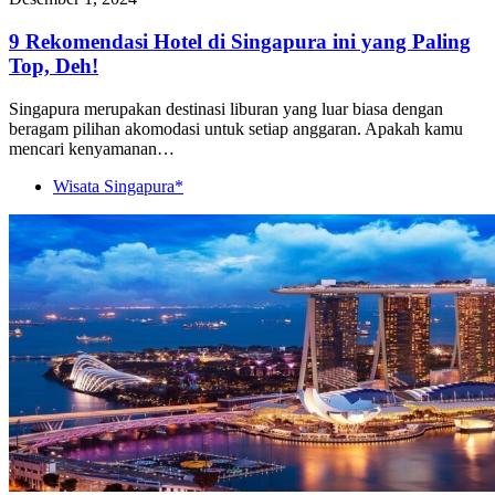
9 Rekomendasi Hotel di Singapura ini yang Paling
Top, Deh!
Singapura merupakan destinasi liburan yang luar biasa dengan
beragam pilihan akomodasi untuk setiap anggaran. Apakah kamu
mencari kenyamanan…
Wisata Singapura*