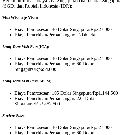
Berikut informasi biaya visa Singapura dalam Dolar Singapura
(SGD) dan Rupiah Indonesia (IDR):
Visa Wisata (e-Visa):
Biaya Pemrosesan: 30 Dolar Singapura/Rp327.000
Biaya Penerbitan/Perpanjangan: Tidak ada
Long-Term Visit Pass
(ICA):
Biaya Pemrosesan: 30 Dolar Singapura/Rp327.000
Biaya Penerbitan/Perpanjangan: 60 Dolar
Singapura/Rp654.000
Long-Term Visit Pass
(MOM):
Biaya Pemrosesan: 105 Dolar Singapura/Rp1.144.500
Biaya Penerbitan/Perpanjangan: 225 Dolar
Singapura/Rp2.452.500
Student Pass
:
Biaya Pemrosesan: 30 Dolar Singapura/Rp327.000
Biaya Penerbitan/Perpanjangan: 60 Dolar