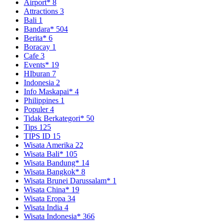
Airport*
8
Attractions
3
Bali
1
Bandara*
504
Berita*
6
Boracay
1
Cafe
3
Events*
19
HIburan
7
Indonesia
2
Info Maskapai*
4
Philippines
1
Populer
4
Tidak Berkategori*
50
Tips
125
TIPS ID
15
Wisata Amerika
22
Wisata Bali*
105
Wisata Bandung*
14
Wisata Bangkok*
8
Wisata Brunei Darussalam*
1
Wisata China*
19
Wisata Eropa
34
Wisata India
4
Wisata Indonesia*
366