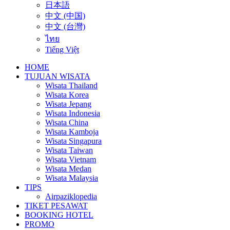
日本語
中文 (中国)
中文 (台灣)
ไทย
Tiếng Việt
HOME
TUJUAN WISATA
Wisata Thailand
Wisata Korea
Wisata Jepang
Wisata Indonesia
Wisata China
Wisata Kamboja
Wisata Singapura
Wisata Taiwan
Wisata Vietnam
Wisata Medan
Wisata Malaysia
TIPS
Airpaziklopedia
TIKET PESAWAT
BOOKING HOTEL
PROMO