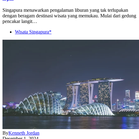
Singapura menawarkan pengalaman liburan yang tak terlupakan
dengan beragam destinasi wisata yang memukau. Mulai dari gedung
pencakar langit…
Wisata Singapura*
By
Kenneth Jordan
Desember 1, 2024