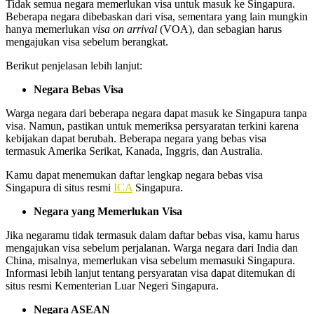
Tidak semua negara memerlukan visa untuk masuk ke Singapura.
Beberapa negara dibebaskan dari visa, sementara yang lain mungkin
hanya memerlukan
visa on arrival
(VOA), dan sebagian harus
mengajukan visa sebelum berangkat.
Berikut penjelasan lebih lanjut:
Negara Bebas Visa
Warga negara dari beberapa negara dapat masuk ke Singapura tanpa
visa. Namun, pastikan untuk memeriksa persyaratan terkini karena
kebijakan dapat berubah. Beberapa negara yang bebas visa
termasuk Amerika Serikat, Kanada, Inggris, dan Australia.
Kamu dapat menemukan daftar lengkap negara bebas visa
Singapura di situs resmi
ICA
Singapura.
Negara yang Memerlukan Visa
Jika negaramu tidak termasuk dalam daftar bebas visa, kamu harus
mengajukan visa sebelum perjalanan. Warga negara dari India dan
China, misalnya, memerlukan visa sebelum memasuki Singapura.
Informasi lebih lanjut tentang persyaratan visa dapat ditemukan di
situs resmi Kementerian Luar Negeri Singapura.
Negara ASEAN