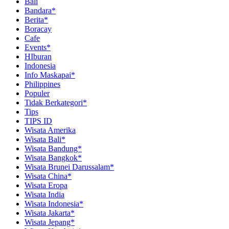
Bali
Bandara*
Berita*
Boracay
Cafe
Events*
HIburan
Indonesia
Info Maskapai*
Philippines
Populer
Tidak Berkategori*
Tips
TIPS ID
Wisata Amerika
Wisata Bali*
Wisata Bandung*
Wisata Bangkok*
Wisata Brunei Darussalam*
Wisata China*
Wisata Eropa
Wisata India
Wisata Indonesia*
Wisata Jakarta*
Wisata Jepang*