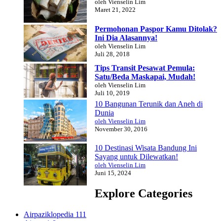
oleh Vienselin Lim
Maret 21, 2022
Permohonan Paspor Kamu Ditolak?
Ini Dia Alasannya!
oleh Vienselin Lim
Juli 28, 2018
Tips Transit Pesawat Pemula:
Satu/Beda Maskapai, Mudah!
oleh Vienselin Lim
Juli 10, 2019
10 Bangunan Terunik dan Aneh di
Dunia
oleh Vienselin Lim
November 30, 2016
10 Destinasi Wisata Bandung Ini
Sayang untuk Dilewatkan!
oleh Vienselin Lim
Juni 15, 2024
Explore Categories
Airpaziklopedia
111