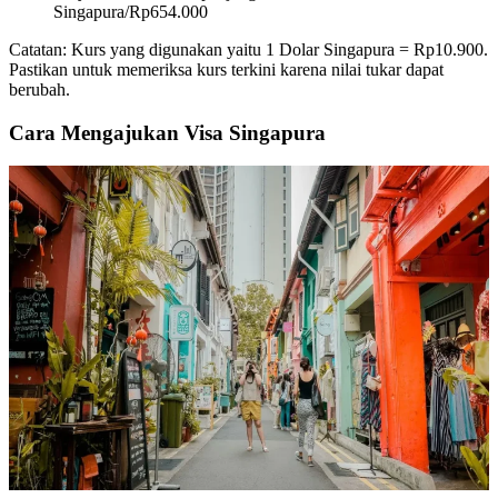
Singapura/Rp654.000
Catatan: Kurs yang digunakan yaitu 1 Dolar Singapura = Rp10.900.
Pastikan untuk memeriksa kurs terkini karena nilai tukar dapat
berubah.
Cara Mengajukan Visa Singapura