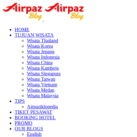
HOME
TUJUAN WISATA
Wisata Thailand
Wisata Korea
Wisata Jepang
Wisata Indonesia
Wisata China
Wisata Kamboja
Wisata Singapura
Wisata Taiwan
Wisata Vietnam
Wisata Medan
Wisata Malaysia
TIPS
Airpaziklopedia
TIKET PESAWAT
BOOKING HOTEL
PROMO
OUR BLOGS
English