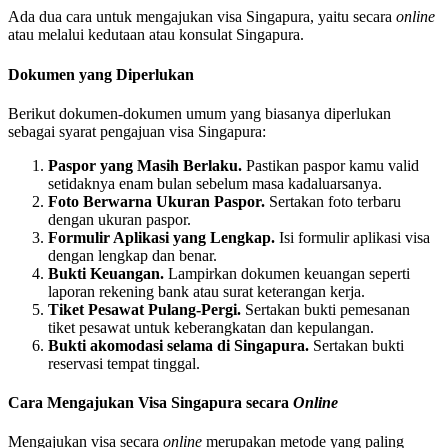
Ada dua cara untuk mengajukan visa Singapura, yaitu secara
online
atau melalui kedutaan atau konsulat Singapura.
Dokumen yang Diperlukan
Berikut dokumen-dokumen umum yang biasanya diperlukan
sebagai syarat pengajuan visa Singapura:
Paspor yang Masih Berlaku.
Pastikan paspor kamu valid
setidaknya enam bulan sebelum masa kadaluarsanya.
Foto Berwarna Ukuran Paspor.
Sertakan foto terbaru
dengan ukuran paspor.
Formulir Aplikasi yang Lengkap.
Isi formulir aplikasi visa
dengan lengkap dan benar.
Bukti Keuangan.
Lampirkan dokumen keuangan seperti
laporan rekening bank atau surat keterangan kerja.
Tiket Pesawat Pulang-Pergi.
Sertakan bukti pemesanan
tiket pesawat untuk keberangkatan dan kepulangan.
Bukti akomodasi selama di Singapura.
Sertakan bukti
reservasi tempat tinggal.
Cara Mengajukan Visa Singapura secara
Online
Mengajukan visa secara
online
merupakan metode yang paling