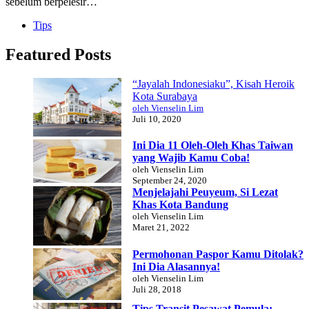
sebelum berpelesir…
Tips
Featured Posts
“Jayalah Indonesiaku”, Kisah Heroik
Kota Surabaya
oleh Vienselin Lim
Juli 10, 2020
Ini Dia 11 Oleh-Oleh Khas Taiwan
yang Wajib Kamu Coba!
oleh Vienselin Lim
September 24, 2020
Menjelajahi Peuyeum, Si Lezat
Khas Kota Bandung
oleh Vienselin Lim
Maret 21, 2022
Permohonan Paspor Kamu Ditolak?
Ini Dia Alasannya!
oleh Vienselin Lim
Juli 28, 2018
Tips Transit Pesawat Pemula: