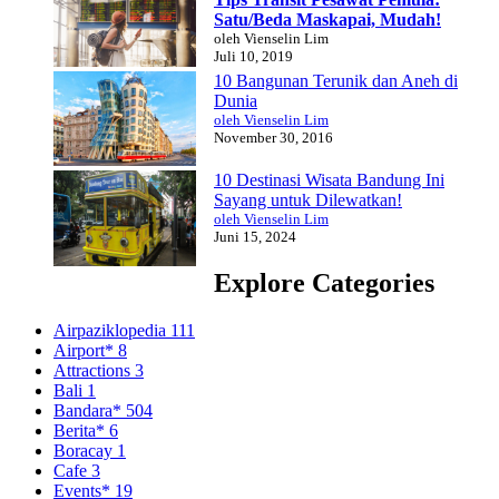
Satu/Beda Maskapai, Mudah!
oleh Vienselin Lim
Juli 10, 2019
10 Bangunan Terunik dan Aneh di
Dunia
oleh Vienselin Lim
November 30, 2016
10 Destinasi Wisata Bandung Ini
Sayang untuk Dilewatkan!
oleh Vienselin Lim
Juni 15, 2024
Explore Categories
Airpaziklopedia
111
Airport*
8
Attractions
3
Bali
1
Bandara*
504
Berita*
6
Boracay
1
Cafe
3
Events*
19