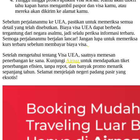
tahu kapan harus mengambil paspor dan visa kamu, atau
mereka akan dikirim ke alamat kamu.
Sebelum perjalananmu ke UEA, pastikan untuk memeriksa semua
detail yang telah disebutkan. Biaya visa UEA dapat berbeda
tergantung dari negara asalmu, jadi selalu periksa informasi terbaru.
Semoga perjalananmu berjalan lancar! Jangan lupa untuk memeriksa
kurs terbaru sebelum membayar biaya visa.
Setelah mengetahui tentang Visa UEA, saatnya memesan
penerbangan ke sana. Kunjungi
Airpaz
untuk mendapatkan tiket
penerbangan efisien, tanpa repot, dan banyak promo menarik
sepanjang tahun. Selamat menjelajah negeri padang pasir yang
eksotis!