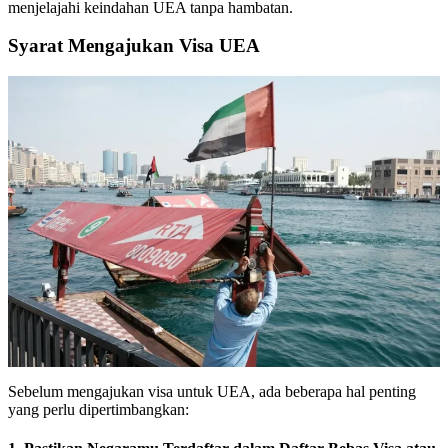
menjelajahi keindahan UEA tanpa hambatan.
Syarat Mengajukan Visa UEA
Sebelum mengajukan visa untuk UEA, ada beberapa hal penting
yang perlu dipertimbangkan: