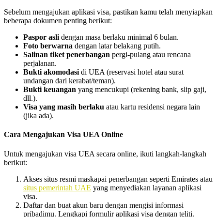
Sebelum mengajukan aplikasi visa, pastikan kamu telah menyiapkan
beberapa dokumen penting berikut:
Paspor asli
dengan masa berlaku minimal 6 bulan.
Foto berwarna
dengan latar belakang putih.
Salinan tiket penerbangan
pergi-pulang atau rencana
perjalanan.
Bukti akomodasi
di UEA (reservasi hotel atau surat
undangan dari kerabat/teman).
Bukti keuangan
yang mencukupi (rekening bank, slip gaji,
dll.).
Visa yang masih berlaku
atau kartu residensi negara lain
(jika ada).
Cara Mengajukan Visa UEA Online
Untuk mengajukan visa UEA secara online, ikuti langkah-langkah
berikut:
Akses situs resmi maskapai penerbangan seperti Emirates atau
situs pemerintah UAE
yang menyediakan layanan aplikasi
visa.
Daftar dan buat akun baru dengan mengisi informasi
pribadimu. Lengkapi formulir aplikasi visa dengan teliti.