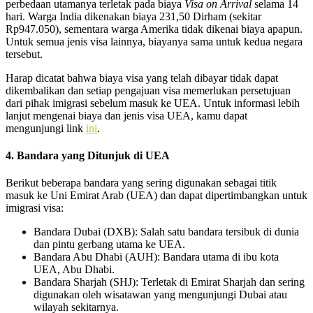
perbedaan utamanya terletak pada biaya
Visa on Arrival
selama 14
hari. Warga India dikenakan biaya 231,50 Dirham (sekitar
Rp947.050), sementara warga Amerika tidak dikenai biaya apapun.
Untuk semua jenis visa lainnya, biayanya sama untuk kedua negara
tersebut.
Harap dicatat bahwa biaya visa yang telah dibayar tidak dapat
dikembalikan dan setiap pengajuan visa memerlukan persetujuan
dari pihak imigrasi sebelum masuk ke UEA. Untuk informasi lebih
lanjut mengenai biaya dan jenis visa UEA, kamu dapat
mengunjungi link
ini
.
4. Bandara yang Ditunjuk di UEA
Berikut beberapa bandara yang sering digunakan sebagai titik
masuk ke Uni Emirat Arab (UEA) dan dapat dipertimbangkan untuk
imigrasi visa:
Bandara Dubai (DXB): Salah satu bandara tersibuk di dunia
dan pintu gerbang utama ke UEA.
Bandara Abu Dhabi (AUH): Bandara utama di ibu kota
UEA, Abu Dhabi.
Bandara Sharjah (SHJ): Terletak di Emirat Sharjah dan sering
digunakan oleh wisatawan yang mengunjungi Dubai atau
wilayah sekitarnya.