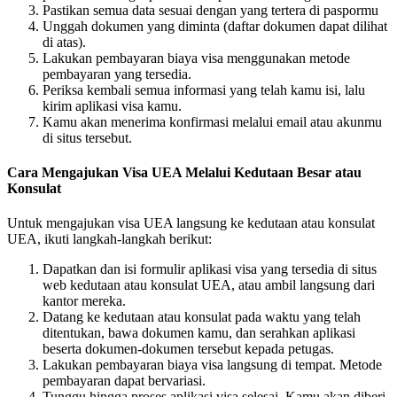
Pastikan semua data sesuai dengan yang tertera di paspormu
Unggah dokumen yang diminta (daftar dokumen dapat dilihat
di atas).
Lakukan pembayaran biaya visa menggunakan metode
pembayaran yang tersedia.
Periksa kembali semua informasi yang telah kamu isi, lalu
kirim aplikasi visa kamu.
Kamu akan menerima konfirmasi melalui email atau akunmu
di situs tersebut.
Cara Mengajukan Visa UEA Melalui Kedutaan Besar atau
Konsulat
Untuk mengajukan visa UEA langsung ke kedutaan atau konsulat
UEA, ikuti langkah-langkah berikut:
Dapatkan dan isi formulir aplikasi visa yang tersedia di situs
web kedutaan atau konsulat UEA, atau ambil langsung dari
kantor mereka.
Datang ke kedutaan atau konsulat pada waktu yang telah
ditentukan, bawa dokumen kamu, dan serahkan aplikasi
beserta dokumen-dokumen tersebut kepada petugas.
Lakukan pembayaran biaya visa langsung di tempat. Metode
pembayaran dapat bervariasi.
Tunggu hingga proses aplikasi visa selesai. Kamu akan diberi