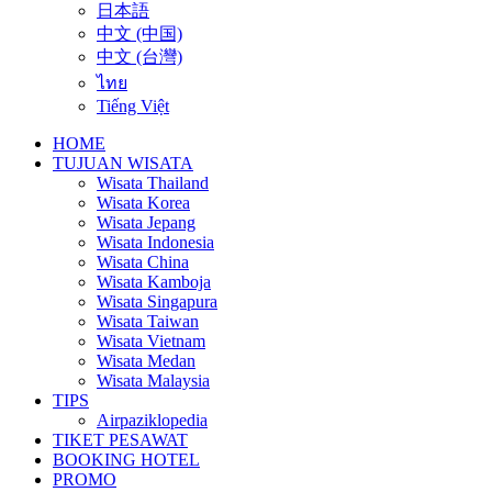
日本語
中文 (中国)
中文 (台灣)
ไทย
Tiếng Việt
HOME
TUJUAN WISATA
Wisata Thailand
Wisata Korea
Wisata Jepang
Wisata Indonesia
Wisata China
Wisata Kamboja
Wisata Singapura
Wisata Taiwan
Wisata Vietnam
Wisata Medan
Wisata Malaysia
TIPS
Airpaziklopedia
TIKET PESAWAT
BOOKING HOTEL
PROMO