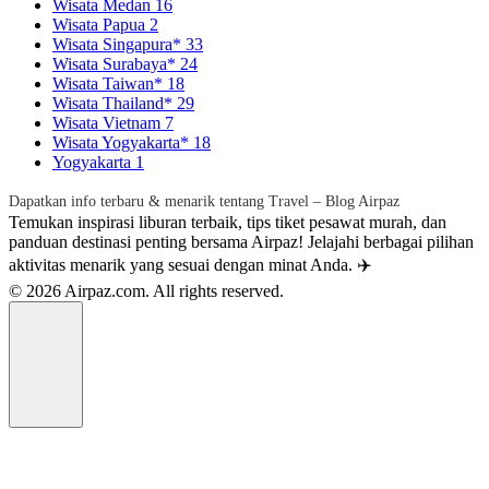
Wisata Medan
16
Wisata Papua
2
Wisata Singapura*
33
Wisata Surabaya*
24
Wisata Taiwan*
18
Wisata Thailand*
29
Wisata Vietnam
7
Wisata Yogyakarta*
18
Yogyakarta
1
Dapatkan info terbaru & menarik tentang Travel – Blog Airpaz
Temukan inspirasi liburan terbaik, tips tiket pesawat murah, dan
panduan destinasi penting bersama Airpaz! Jelajahi berbagai pilihan
aktivitas menarik yang sesuai dengan minat Anda. ✈️
© 2026 Airpaz.com. All rights reserved.