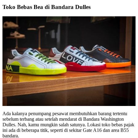
Toko Bebas Bea di Bandara Dulles
Ada kalanya penumpang pesawat membutuhkan barang tertentu
sebelum terbang atau setelah mendarat di Bandara Washington
Dulles. Nah, kamu mungkin salah satunya. Lokasi toko bebas pajak
ini ada di beberapa titik, seperti di sekitar Gate A16 dan area B55
bandara.