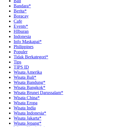
Bali
Bandara*
Berita*
Boracay
Cafe
Events*
HIburan
Indonesia
Info Maskapai*
Philippines
Populer
Tidak Berkategori*
Tips
TIPS ID
Wisata Amerika
Wisata Bali*
Wisata Bandung*
Wisata Bangkok*
Wisata Brunei Darussalam*
Wisata China*
Wisata Eropa
Wisata India
Wisata Indonesia*
Wisata Jakarta*
Wisata Jepang*