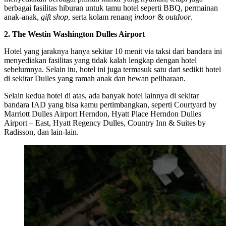
berbagai fasilitas hiburan untuk tamu hotel seperti BBQ, permainan
anak-anak,
gift shop
, serta kolam renang
indoor
&
outdoor
.
2. The Westin Washington Dulles Airport
Hotel yang jaraknya hanya sekitar 10 menit via taksi dari bandara ini
menyediakan fasilitas yang tidak kalah lengkap dengan hotel
sebelumnya. Selain itu, hotel ini juga termasuk satu dari sedikit hotel
di sekitar Dulles yang ramah anak dan hewan peliharaan.
Selain kedua hotel di atas, ada banyak hotel lainnya di sekitar
bandara IAD yang bisa kamu pertimbangkan, seperti Courtyard by
Marriott Dulles Airport Herndon, Hyatt Place Herndon Dulles
Airport – East, Hyatt Regency Dulles, Country Inn & Suites by
Radisson, dan lain-lain.