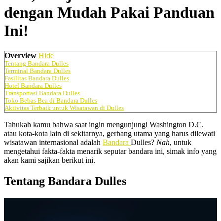
dengan Mudah Pakai Panduan
Ini!
Overview
Hide
Tentang Bandara Dulles
Terminal Bandara Dulles
Fasilitas Bandara Dulles
Hotel Bandara Dulles
Transportasi Bandara Dulles
Toko Bebas Bea di Bandara Dulles
Aktivitas Terbaik untuk Wisatawan di Dulles
Tahukah kamu bahwa saat ingin mengunjungi Washington D.C.
atau kota-kota lain di sekitarnya, gerbang utama yang harus dilewati
wisatawan internasional adalah
Bandara
Dulles?
Nah
, untuk
mengetahui fakta-fakta menarik seputar bandara ini, simak info yang
akan kami sajikan berikut ini.
Tentang Bandara Dulles