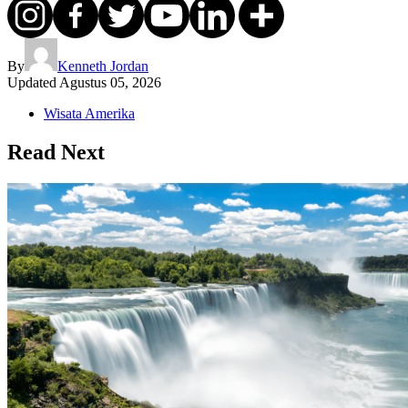
By
Kenneth Jordan
Updated
Agustus 05, 2026
Wisata Amerika
Read Next