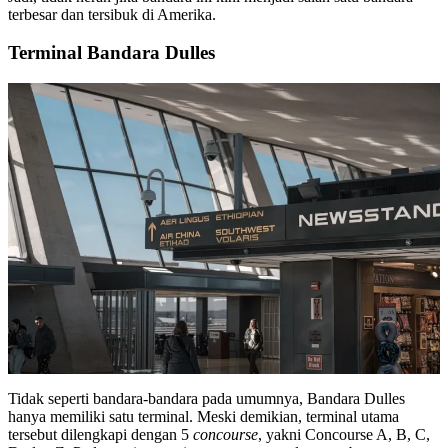
terbesar dan tersibuk di Amerika.
Terminal Bandara Dulles
Tidak seperti bandara-bandara pada umumnya, Bandara Dulles
hanya memiliki satu terminal. Meski demikian, terminal utama
tersebut dilengkapi dengan 5
concourse
, yakni Concourse A, B, C,