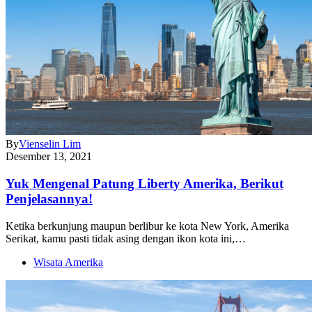
By
Vienselin Lim
Desember 13, 2021
Yuk Mengenal Patung Liberty Amerika, Berikut
Penjelasannya!
Ketika berkunjung maupun berlibur ke kota New York, Amerika
Serikat, kamu pasti tidak asing dengan ikon kota ini,…
Wisata Amerika