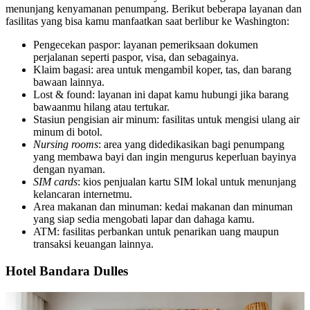
menunjang kenyamanan penumpang. Berikut beberapa layanan dan
fasilitas yang bisa kamu manfaatkan saat berlibur ke Washington:
Pengecekan paspor: layanan pemeriksaan dokumen
perjalanan seperti paspor, visa, dan sebagainya.
Klaim bagasi: area untuk mengambil koper, tas, dan barang
bawaan lainnya.
Lost & found: layanan ini dapat kamu hubungi jika barang
bawaanmu hilang atau tertukar.
Stasiun pengisian air minum: fasilitas untuk mengisi ulang air
minum di botol.
Nursing rooms
: area yang didedikasikan bagi penumpang
yang membawa bayi dan ingin mengurus keperluan bayinya
dengan nyaman.
SIM cards
: kios penjualan kartu SIM lokal untuk menunjang
kelancaran internetmu.
Area makanan dan minuman: kedai makanan dan minuman
yang siap sedia mengobati lapar dan dahaga kamu.
ATM: fasilitas perbankan untuk penarikan uang maupun
transaksi keuangan lainnya.
Hotel Bandara Dulles