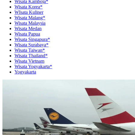
Wisata Kamboja*
Wisata Korea*
WIsata Kuliner
Wisata Malang*
Wisata Malaysia
Wisata Medan
Wisata Papua
Wisata Singapura*
Wisata Surabaya*
Wisata Taiwan*
Wisata Thailand*
Wisata Vietnam
Wisata Yogyakarta*
Yogyakarta