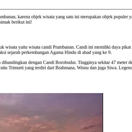
banan, karena objek wisata yang satu ini merupakan objek populer ya
imak berikut ini!
isata yaitu wisata candi Prambanan. Candi ini memiliki daya pikat ter
aksi sejarah perkembangan Agama Hindu di abad yang ke 9.
ika dibandingkan dengan Candi Borobudur. Tingginya sekitar 47 meter d
itu Trimurti yang terdiri dari Brahmana, Wisnu dan juga Siwa. Legenda