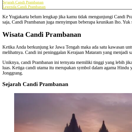
Sejarah Candi Prambanan
Legenda Candi Prambanan
Ke Yogjakarta belum lengkap jika kamu tidak mengunjungi Candi Pram
saja, Candi Prambanan juga menyimpan beberapa keunikan lho. Yuk s
Wisata Candi Prambanan
Ketika Anda berkunjung ke Jawa Tengah maka ada satu kawasan untuk w
melihatnya. Candi ini peninggalan Kerajaan Mataram yang menjadi s
Uniknya, candi Prambanan ini ternyata memiliki tinggi yang lebih j
luas. Ketiga candi utama itu merupakan symbol dalam agama Hindu ya
Jonggrang.
Sejarah Candi Prambanan