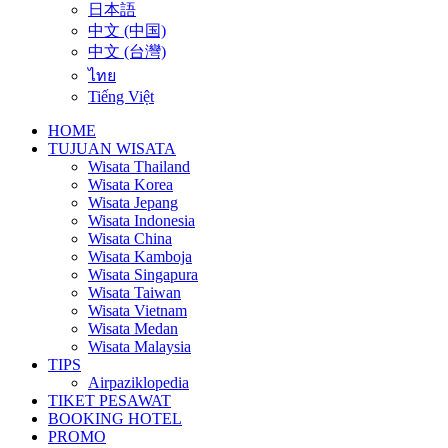
日本語
中文 (中国)
中文 (台灣)
ไทย
Tiếng Việt
HOME
TUJUAN WISATA
Wisata Thailand
Wisata Korea
Wisata Jepang
Wisata Indonesia
Wisata China
Wisata Kamboja
Wisata Singapura
Wisata Taiwan
Wisata Vietnam
Wisata Medan
Wisata Malaysia
TIPS
Airpaziklopedia
TIKET PESAWAT
BOOKING HOTEL
PROMO