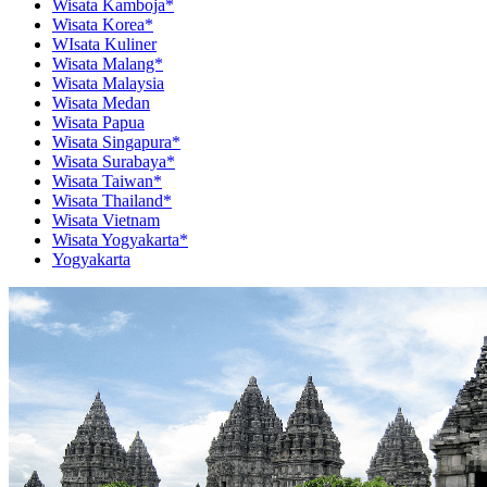
Wisata Kamboja*
Wisata Korea*
WIsata Kuliner
Wisata Malang*
Wisata Malaysia
Wisata Medan
Wisata Papua
Wisata Singapura*
Wisata Surabaya*
Wisata Taiwan*
Wisata Thailand*
Wisata Vietnam
Wisata Yogyakarta*
Yogyakarta