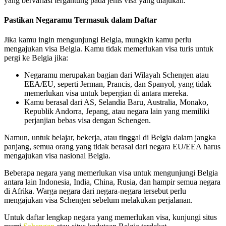
yang bervariasi tergantung pada jenis visa yang diajukan.
Pastikan Negaramu Termasuk dalam Daftar
Jika kamu ingin mengunjungi Belgia, mungkin kamu perlu
mengajukan visa Belgia. Kamu tidak memerlukan visa turis untuk
pergi ke Belgia jika:
Negaramu merupakan bagian dari Wilayah Schengen atau
EEA/EU, seperti Jerman, Prancis, dan Spanyol, yang tidak
memerlukan visa untuk bepergian di antara mereka.
Kamu berasal dari AS, Selandia Baru, Australia, Monako,
Republik Andorra, Jepang, atau negara lain yang memiliki
perjanjian bebas visa dengan Schengen.
Namun, untuk belajar, bekerja, atau tinggal di Belgia dalam jangka
panjang, semua orang yang tidak berasal dari negara EU/EEA harus
mengajukan visa nasional Belgia.
Beberapa negara yang memerlukan visa untuk mengunjungi Belgia
antara lain Indonesia, India, China, Rusia, dan hampir semua negara
di Afrika. Warga negara dari negara-negara tersebut perlu
mengajukan visa Schengen sebelum melakukan perjalanan.
Untuk daftar lengkap negara yang memerlukan visa, kunjungi situs