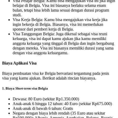
Visa Pelajar Belgia: Kamu bisa mengajukan visa ini jika ingin
belajar di Belgia. Visa ini biasanya berlaku selama enam
bulan, tetapi bisa lebih lama sesuai dengan durasi program
studi.
Visa Kerja Belgia: Kamu bisa mengajukan visa kerja jika
ingin bekerja di Belgia. Biasanya, visa ini memerlukan
sponsor dari pemberi kerja di Belgia.
Visa Tanggungan Belgia: Juga dikenal sebagai visa reuni
keluarga, visa ini dapat kamu ajukan jika kamu memiliki
anggota keluarga yang tinggal di Belgia dan ingin bergabung
dengan mereka. Visa ini biasanya memiliki durasi yang sama
dengan visa anggota keluargamu.
Biaya Aplikasi Visa
Biaya pembuatan visa ke Belgia bervariasi tergantung pada jenis
visa yang kamu ajukan. Berikut adalah rincian biayanya.
1. Biaya
Short-term visa
Belgia
Dewasa: 80 Euro (sekitar Rp1.350.000)
Anak-anak 6 hingga 12 tahun: 40 Euro (sekitar Rp675.000)
Anak-anak di bawah 6 tahun: Gratis
Negara dengan biaya lebih rendah (35 Euro atau sekitar
Rp590.000): Albania, Armenia, Azerbaijan, Belarus, Bosnia