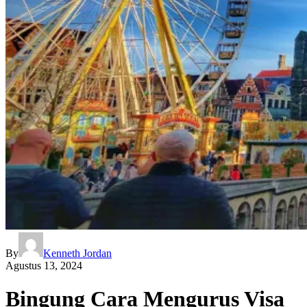
By
Kenneth Jordan
Agustus 13, 2024
Bingung Cara Mengurus Visa