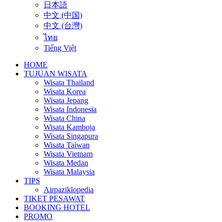
日本語
中文 (中国)
中文 (台灣)
ไทย
Tiếng Việt
HOME
TUJUAN WISATA
Wisata Thailand
Wisata Korea
Wisata Jepang
Wisata Indonesia
Wisata China
Wisata Kamboja
Wisata Singapura
Wisata Taiwan
Wisata Vietnam
Wisata Medan
Wisata Malaysia
TIPS
Airpaziklopedia
TIKET PESAWAT
BOOKING HOTEL
PROMO