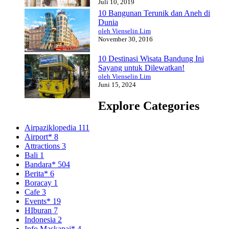
Juli 10, 2019
10 Bangunan Terunik dan Aneh di
Dunia
oleh Vienselin Lim
November 30, 2016
10 Destinasi Wisata Bandung Ini
Sayang untuk Dilewatkan!
oleh Vienselin Lim
Juni 15, 2024
Explore Categories
Airpaziklopedia
111
Airport*
8
Attractions
3
Bali
1
Bandara*
504
Berita*
6
Boracay
1
Cafe
3
Events*
19
HIburan
7
Indonesia
2
Info Maskapai*
4