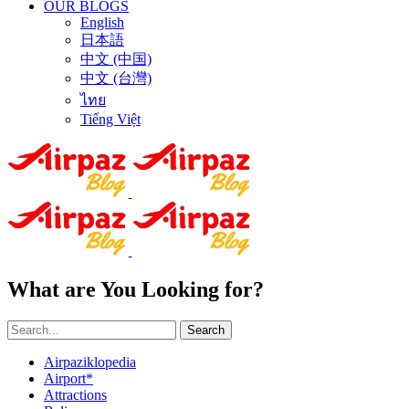
OUR BLOGS
English
日本語
中文 (中国)
中文 (台灣)
ไทย
Tiếng Việt
What are You Looking for?
Search
Airpaziklopedia
Airport*
Attractions