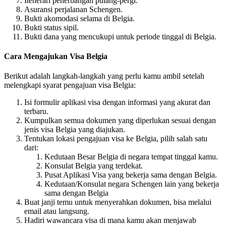
Itenerari penerbangan pulang-pergi.
Asuransi perjalanan Schengen.
Bukti akomodasi selama di Belgia.
Bukti status sipil.
Bukti dana yang mencukupi untuk periode tinggal di Belgia.
Cara Mengajukan Visa Belgia
Berikut adalah langkah-langkah yang perlu kamu ambil setelah
melengkapi syarat pengajuan visa Belgia:
Isi formulir aplikasi visa dengan informasi yang akurat dan
terbaru.
Kumpulkan semua dokumen yang diperlukan sesuai dengan
jenis visa Belgia yang diajukan.
Tentukan lokasi pengajuan visa ke Belgia, pilih salah satu
dari:
Kedutaan Besar Belgia di negara tempat tinggal kamu.
Konsulat Belgia yang terdekat.
Pusat Aplikasi Visa yang bekerja sama dengan Belgia.
Kedutaan/Konsulat negara Schengen lain yang bekerja
sama dengan Belgia
Buat janji temu untuk menyerahkan dokumen, bisa melalui
email atau langsung.
Hadiri wawancara visa di mana kamu akan menjawab