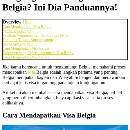
Belgia? Ini Dia Panduannya!
Overview
Hide
Cara Mendapatkan Visa Belgia
Syarat Visa Belgia
Pastikan Negaramu Termasuk dalam Daftar
Tentukan Tujuan Kunjunganmu
Biaya Aplikasi Visa
Cara Mengajukan Visa Belgia
Dokumen yang Diperlukan untuk Visa Belgia
Cara Mengajukan Visa Belgia
Jika kamu berencana untuk mengunjungi Belgia, memahami proses
mendapatkan
visa
Belgia adalah langkah pertama yang penting.
Belgia merupakan bagian dari Wilayah Schengen dan menawarkan
berbagai jenis visa tergantung pada tujuan kunjunganmu.
Artikel ini akan membahas cara mendapatkan visa Belgia, hal-hal
yang perlu dipertimbangkan, biaya aplikasi visa, serta proses
aplikasinya.
Cara Mendapatkan Visa Belgia