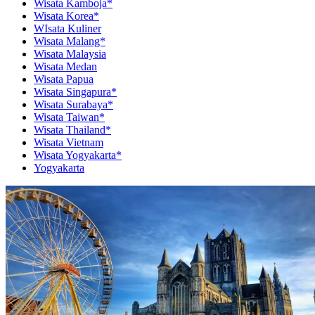
Wisata Kamboja*
Wisata Korea*
WIsata Kuliner
Wisata Malang*
Wisata Malaysia
Wisata Medan
Wisata Papua
Wisata Singapura*
Wisata Surabaya*
Wisata Taiwan*
Wisata Thailand*
Wisata Vietnam
Wisata Yogyakarta*
Yogyakarta