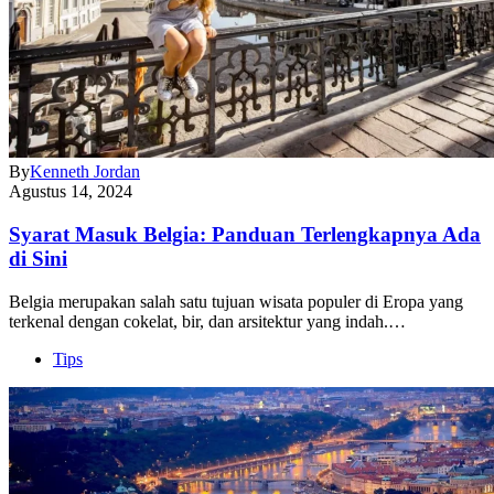
By
Kenneth Jordan
Agustus 14, 2024
Syarat Masuk Belgia: Panduan Terlengkapnya Ada
di Sini
Belgia merupakan salah satu tujuan wisata populer di Eropa yang
terkenal dengan cokelat, bir, dan arsitektur yang indah.…
Tips