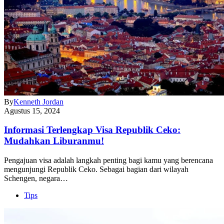
By
Kenneth Jordan
Agustus 15, 2024
Informasi Terlengkap Visa Republik Ceko:
Mudahkan Liburanmu!
Pengajuan visa adalah langkah penting bagi kamu yang berencana
mengunjungi Republik Ceko. Sebagai bagian dari wilayah
Schengen, negara…
Tips