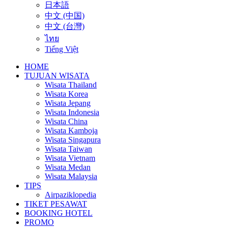
日本語
中文 (中国)
中文 (台灣)
ไทย
Tiếng Việt
HOME
TUJUAN WISATA
Wisata Thailand
Wisata Korea
Wisata Jepang
Wisata Indonesia
Wisata China
Wisata Kamboja
Wisata Singapura
Wisata Taiwan
Wisata Vietnam
Wisata Medan
Wisata Malaysia
TIPS
Airpaziklopedia
TIKET PESAWAT
BOOKING HOTEL
PROMO