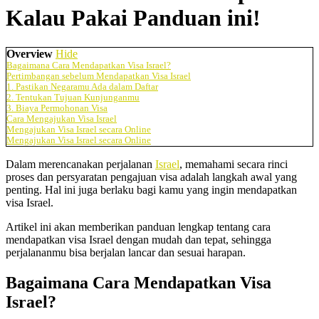
Kalau Pakai Panduan ini!
Overview
Hide
Bagaimana Cara Mendapatkan Visa Israel?
Pertimbangan sebelum Mendapatkan Visa Israel
1. Pastikan Negaramu Ada dalam Daftar
2. Tentukan Tujuan Kunjunganmu
3. Biaya Permohonan Visa
Cara Mengajukan Visa Israel
Mengajukan Visa Israel secara Online
Mengajukan Visa Israel secara Online
Dalam merencanakan perjalanan
Israel
, memahami secara rinci
proses dan persyaratan pengajuan visa adalah langkah awal yang
penting. Hal ini juga berlaku bagi kamu yang ingin mendapatkan
visa Israel.
Artikel ini akan memberikan panduan lengkap tentang cara
mendapatkan visa Israel dengan mudah dan tepat, sehingga
perjalananmu bisa berjalan lancar dan sesuai harapan.
Bagaimana Cara Mendapatkan Visa
Israel?