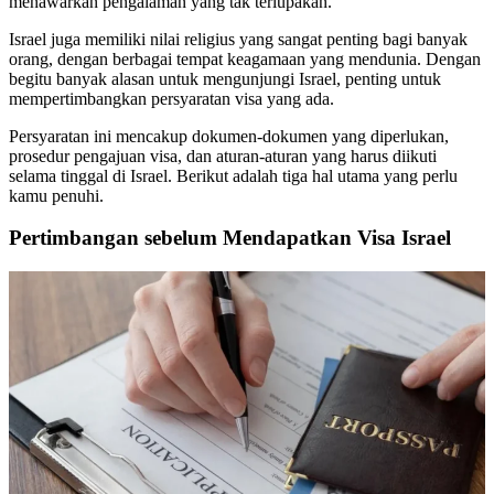
menawarkan pengalaman yang tak terlupakan.
Israel juga memiliki nilai religius yang sangat penting bagi banyak
orang, dengan berbagai tempat keagamaan yang mendunia. Dengan
begitu banyak alasan untuk mengunjungi Israel, penting untuk
mempertimbangkan persyaratan visa yang ada.
Persyaratan ini mencakup dokumen-dokumen yang diperlukan,
prosedur pengajuan visa, dan aturan-aturan yang harus diikuti
selama tinggal di Israel. Berikut adalah tiga hal utama yang perlu
kamu penuhi.
Pertimbangan sebelum Mendapatkan Visa Israel