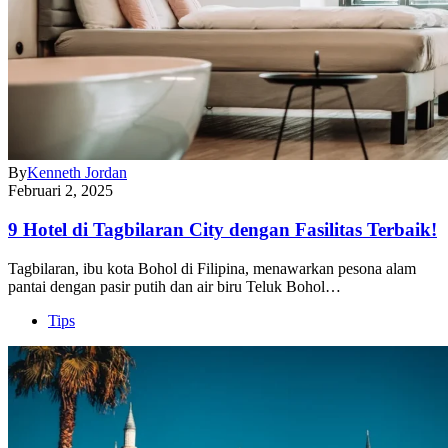
By
Kenneth Jordan
Februari 2, 2025
9 Hotel di Tagbilaran City dengan Fasilitas Terbaik!
Tagbilaran, ibu kota Bohol di Filipina, menawarkan pesona alam
pantai dengan pasir putih dan air biru Teluk Bohol…
Tips