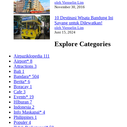
oleh Vienselin Lim
November 30, 2016
10 Destinasi Wisata Bandung Ini
Sayang untuk Dilewatkan!
oleh Vienselin Lim
Juni 15, 2024
Explore Categories
Airpaziklopedia
111
Airport*
8
Attractions
3
Bali
1
Bandara*
504
Berita*
6
Boracay
1
Cafe
3
Events*
19
HIburan
7
Indonesia
2
Info Maskapai*
4
Philippines
1
Populer
4