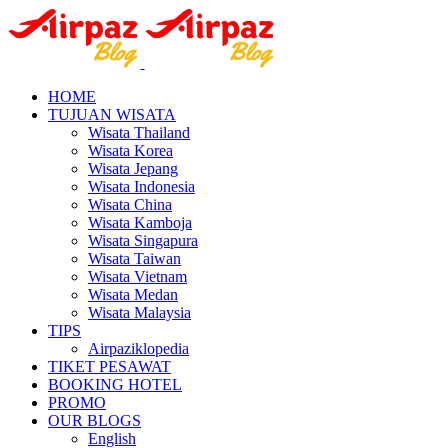
HOME
TUJUAN WISATA
Wisata Thailand
Wisata Korea
Wisata Jepang
Wisata Indonesia
Wisata China
Wisata Kamboja
Wisata Singapura
Wisata Taiwan
Wisata Vietnam
Wisata Medan
Wisata Malaysia
TIPS
Airpaziklopedia
TIKET PESAWAT
BOOKING HOTEL
PROMO
OUR BLOGS
English