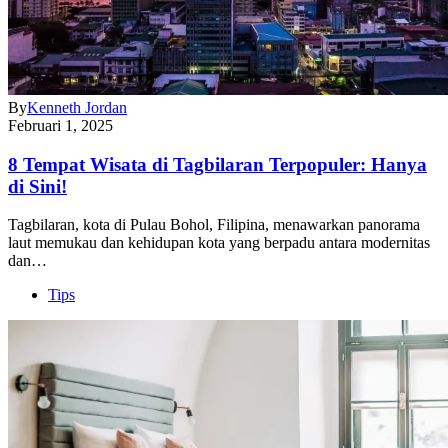
By
Kenneth Jordan
Februari 1, 2025
8 Tempat Wisata di Tagbilaran Terpopuler: Hanya
di Sini!
Tagbilaran, kota di Pulau Bohol, Filipina, menawarkan panorama
laut memukau dan kehidupan kota yang berpadu antara modernitas
dan…
Tips