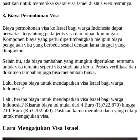
pastikan untuk memeriksa syarat visa Israel di situs web resminya.
3. Biaya Permohonan Visa
Biaya permohonan visa ke Israel bagi warga Indonesia dapat
bervariasi tergantung pada jenis visa dan tujuan kunjungan.
Komponen biaya yang perlu dipertimbangkan meliputi biaya
pengajuan visa yang berbeda sesuai dengan lama tinggal yang
diinginkan.
Selain itu, ada biaya tambahan yang mungkin diperlukan, terutama
untuk visa tertentu seperti visa studi atau kerja. Proses verifikasi dan
dokumen tambahan juga bisa menambah biaya.
Lalu, berapa biaya untuk mendapatkan visa Israel bagi warga
Indonesia?
Lalu, berapa biaya untuk mendapatkan visa Israel bagi warga
Indonesia? Kisaran biaya ini mulai dari 4 Euro (Rp722.870) hingga
210 Euro (Rp3.702.500). Pastikan kamu memiliki dana yang cukup
untuk mengajukan visa.
Cara Mengajukan Visa Israel