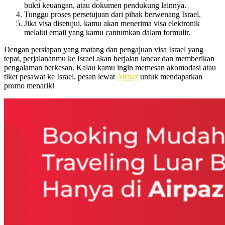
bukti keuangan, atau dokumen pendukung lainnya.
Tunggu proses persetujuan dari pihak berwenang Israel.
Jika visa disetujui, kamu akan menerima visa elektronik
melalui email yang kamu cantumkan dalam formulir.
Dengan persiapan yang matang dan pengajuan visa Israel yang
tepat, perjalananmu ke Israel akan berjalan lancar dan memberikan
pengalaman berkesan. Kalau kamu ingin memesan akomodasi atau
tiket pesawat ke Israel, pesan lewat
Airpaz
untuk mendapatkan
promo menarik!