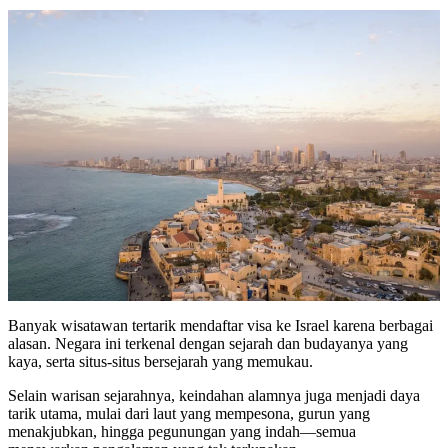
Banyak wisatawan tertarik mendaftar visa ke Israel karena berbagai
alasan. Negara ini terkenal dengan sejarah dan budayanya yang
kaya, serta situs-situs bersejarah yang memukau.
Selain warisan sejarahnya, keindahan alamnya juga menjadi daya
tarik utama, mulai dari laut yang mempesona, gurun yang
menakjubkan, hingga pegunungan yang indah—semua