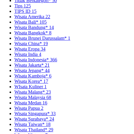
Tidak Berkategori*
50
Tips
125
TIPS ID
15
Wisata Amerika
22
Wisata Bali*
105
Wisata Bandung*
14
Wisata Bangkok*
8
Wisata Brunei Darussalam*
1
Wisata China*
19
Wisata Eropa
34
Wisata India
4
Wisata Indonesia*
366
Wisata Jakarta*
21
Wisata Jepang*
44
Wisata Kamboja*
6
Wisata Korea*
17
WIsata Kuliner
1
Wisata Malang*
23
Wisata Malaysia
68
Wisata Medan
16
Wisata Papua
2
Wisata Singapura*
33
Wisata Surabaya*
24
Wisata Taiwan*
18
Wisata Thailand*
29