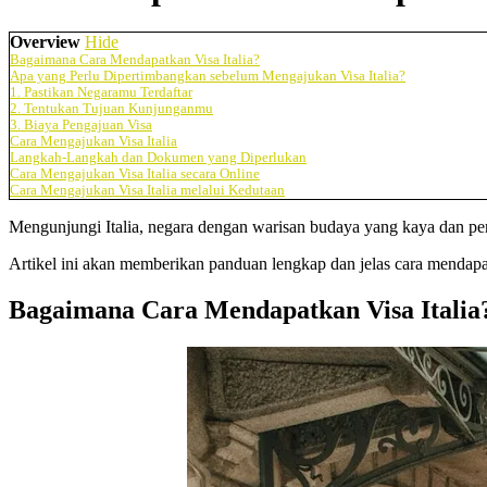
Overview
Hide
Bagaimana Cara Mendapatkan Visa Italia?
Apa yang Perlu Dipertimbangkan sebelum Mengajukan Visa Italia?
1. Pastikan Negaramu Terdaftar
2. Tentukan Tujuan Kunjunganmu
3. Biaya Pengajuan Visa
Cara Mengajukan Visa Italia
Langkah-Langkah dan Dokumen yang Diperlukan
Cara Mengajukan Visa Italia secara Online
Cara Mengajukan Visa Italia melalui Kedutaan
Mengunjungi Italia, negara dengan warisan budaya yang kaya dan 
Artikel ini akan memberikan panduan lengkap dan jelas cara mendapatk
Bagaimana Cara Mendapatkan Visa Italia