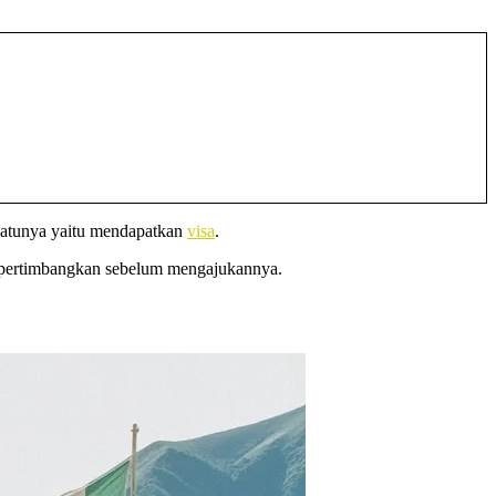
satunya yaitu mendapatkan
visa
.
u dipertimbangkan sebelum mengajukannya.