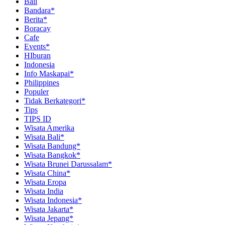
Bali
Bandara*
Berita*
Boracay
Cafe
Events*
HIburan
Indonesia
Info Maskapai*
Philippines
Populer
Tidak Berkategori*
Tips
TIPS ID
Wisata Amerika
Wisata Bali*
Wisata Bandung*
Wisata Bangkok*
Wisata Brunei Darussalam*
Wisata China*
Wisata Eropa
Wisata India
Wisata Indonesia*
Wisata Jakarta*
Wisata Jepang*