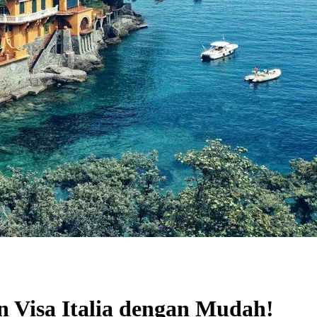
n Visa Italia dengan Mudah!