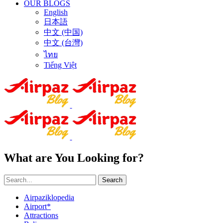
OUR BLOGS
English
日本語
中文 (中国)
中文 (台灣)
ไทย
Tiếng Việt
What are You Looking for?
Search
Airpaziklopedia
Airport*
Attractions