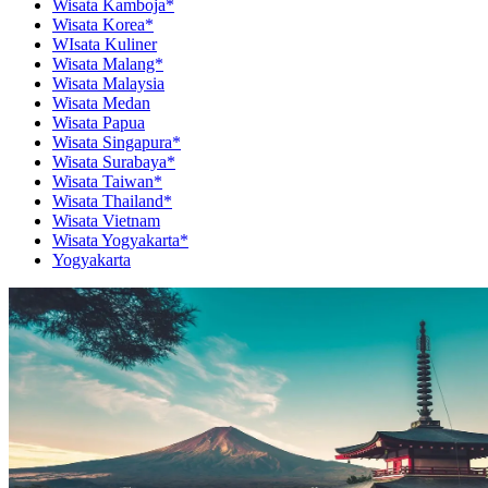
Wisata Kamboja*
Wisata Korea*
WIsata Kuliner
Wisata Malang*
Wisata Malaysia
Wisata Medan
Wisata Papua
Wisata Singapura*
Wisata Surabaya*
Wisata Taiwan*
Wisata Thailand*
Wisata Vietnam
Wisata Yogyakarta*
Yogyakarta