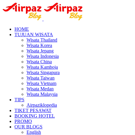
HOME
TUJUAN WISATA
Wisata Thailand
Wisata Korea
Wisata Jepang
Wisata Indonesia
Wisata China
Wisata Kamboja
Wisata Singapura
Wisata Taiwan
Wisata Vietnam
Wisata Medan
Wisata Malaysia
TIPS
Airpaziklopedia
TIKET PESAWAT
BOOKING HOTEL
PROMO
OUR BLOGS
English