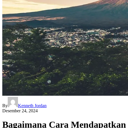
By
Kenneth Jordan
Desember 24, 2024
Bagaimana Cara Mendapatkan V