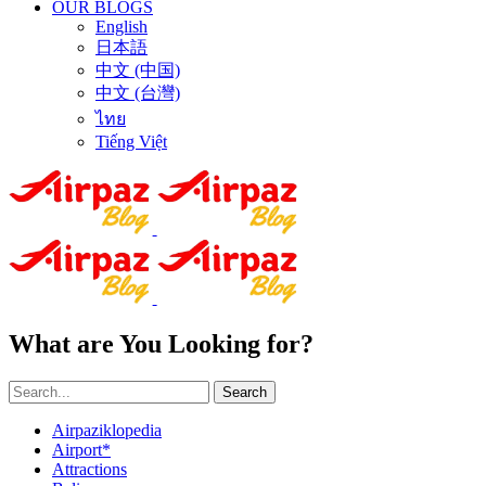
OUR BLOGS
English
日本語
中文 (中国)
中文 (台灣)
ไทย
Tiếng Việt
What are You Looking for?
Search
Airpaziklopedia
Airport*
Attractions