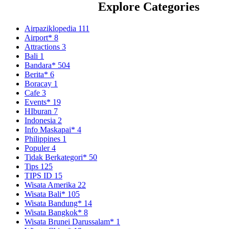
Explore Categories
Airpaziklopedia
111
Airport*
8
Attractions
3
Bali
1
Bandara*
504
Berita*
6
Boracay
1
Cafe
3
Events*
19
HIburan
7
Indonesia
2
Info Maskapai*
4
Philippines
1
Populer
4
Tidak Berkategori*
50
Tips
125
TIPS ID
15
Wisata Amerika
22
Wisata Bali*
105
Wisata Bandung*
14
Wisata Bangkok*
8
Wisata Brunei Darussalam*
1