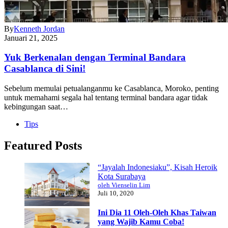
By
Kenneth Jordan
Januari 21, 2025
Yuk Berkenalan dengan Terminal Bandara
Casablanca di Sini!
Sebelum memulai petualanganmu ke Casablanca, Moroko, penting
untuk memahami segala hal tentang terminal bandara agar tidak
kebingungan saat…
Tips
Featured Posts
“Jayalah Indonesiaku”, Kisah Heroik
Kota Surabaya
oleh Vienselin Lim
Juli 10, 2020
Ini Dia 11 Oleh-Oleh Khas Taiwan
yang Wajib Kamu Coba!