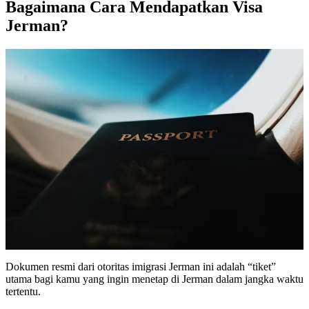
Bagaimana Cara Mendapatkan Visa
Jerman?
Dokumen resmi dari otoritas imigrasi Jerman ini adalah “tiket”
utama bagi kamu yang ingin menetap di Jerman dalam jangka waktu
tertentu.