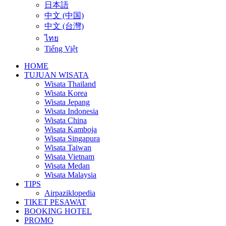
日本語
中文 (中国)
中文 (台灣)
ไทย
Tiếng Việt
HOME
TUJUAN WISATA
Wisata Thailand
Wisata Korea
Wisata Jepang
Wisata Indonesia
Wisata China
Wisata Kamboja
Wisata Singapura
Wisata Taiwan
Wisata Vietnam
Wisata Medan
Wisata Malaysia
TIPS
Airpaziklopedia
TIKET PESAWAT
BOOKING HOTEL
PROMO