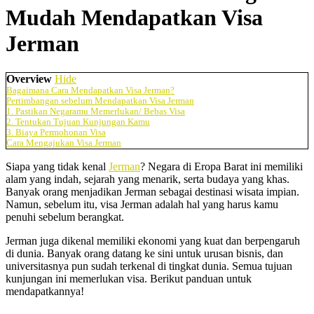
Mudah Mendapatkan Visa
Jerman
Overview
Hide
Bagaimana Cara Mendapatkan Visa Jerman?
Pertimbangan sebelum Mendapatkan Visa Jerman
1. Pastikan Negaramu Memerlukan/ Bebas Visa
2. Tentukan Tujuan Kunjungan Kamu
3. Biaya Permohonan Visa
Cara Mengajukan Visa Jerman
Siapa yang tidak kenal
Jerman
? Negara di Eropa Barat ini memiliki
alam yang indah, sejarah yang menarik, serta budaya yang khas.
Banyak orang menjadikan Jerman sebagai destinasi wisata impian.
Namun, sebelum itu, visa Jerman adalah hal yang harus kamu
penuhi sebelum berangkat.
Jerman juga dikenal memiliki ekonomi yang kuat dan berpengaruh
di dunia. Banyak orang datang ke sini untuk urusan bisnis, dan
universitasnya pun sudah terkenal di tingkat dunia. Semua tujuan
kunjungan ini memerlukan visa. Berikut panduan untuk
mendapatkannya!