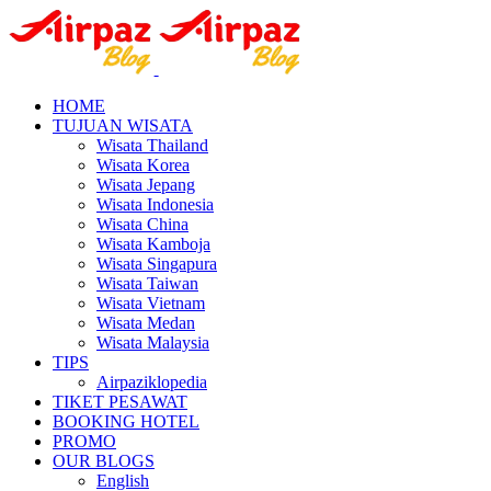
HOME
TUJUAN WISATA
Wisata Thailand
Wisata Korea
Wisata Jepang
Wisata Indonesia
Wisata China
Wisata Kamboja
Wisata Singapura
Wisata Taiwan
Wisata Vietnam
Wisata Medan
Wisata Malaysia
TIPS
Airpaziklopedia
TIKET PESAWAT
BOOKING HOTEL
PROMO
OUR BLOGS
English