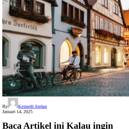
By
Kenneth Jordan
Januari 14, 2025
Baca Artikel ini Kalau ingin