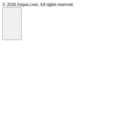
© 2026 Airpaz.com. All rights reserved.