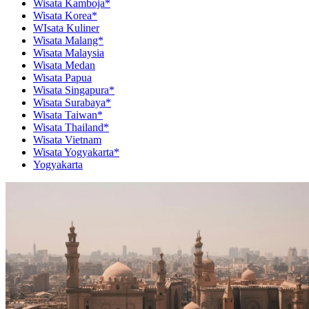
Wisata Kamboja*
Wisata Korea*
WIsata Kuliner
Wisata Malang*
Wisata Malaysia
Wisata Medan
Wisata Papua
Wisata Singapura*
Wisata Surabaya*
Wisata Taiwan*
Wisata Thailand*
Wisata Vietnam
Wisata Yogyakarta*
Yogyakarta