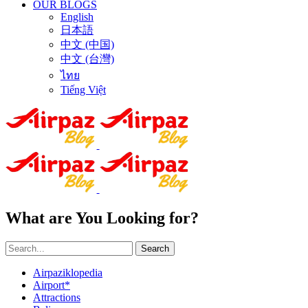
OUR BLOGS
English
日本語
中文 (中国)
中文 (台灣)
ไทย
Tiếng Việt
What are You Looking for?
Search
Airpaziklopedia
Airport*
Attractions