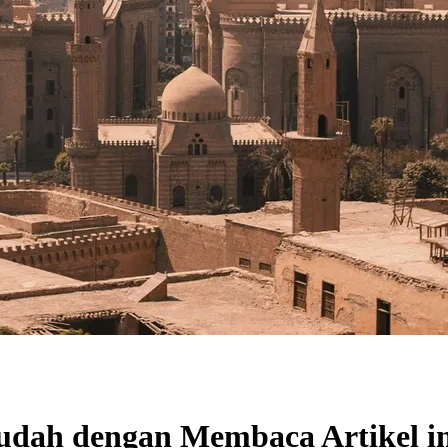
udah dengan Membaca Artikel in