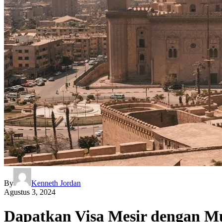
By
Kenneth Jordan
Agustus 3, 2024
Dapatkan Visa Mesir dengan M