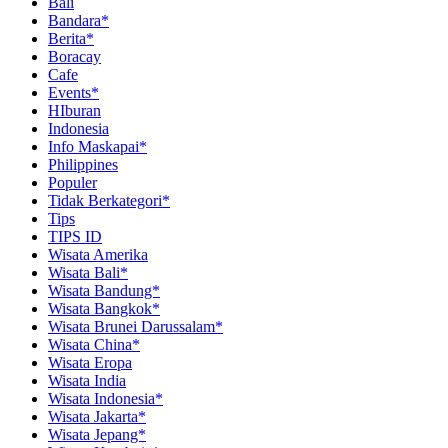
Bali
Bandara*
Berita*
Boracay
Cafe
Events*
HIburan
Indonesia
Info Maskapai*
Philippines
Populer
Tidak Berkategori*
Tips
TIPS ID
Wisata Amerika
Wisata Bali*
Wisata Bandung*
Wisata Bangkok*
Wisata Brunei Darussalam*
Wisata China*
Wisata Eropa
Wisata India
Wisata Indonesia*
Wisata Jakarta*
Wisata Jepang*