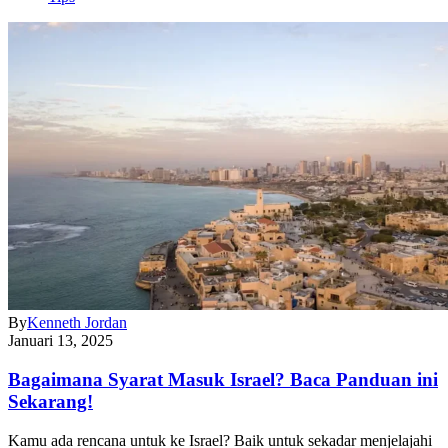
By
Kenneth Jordan
Januari 13, 2025
Bagaimana Syarat Masuk Israel? Baca Panduan ini
Sekarang!
Kamu ada rencana untuk ke Israel? Baik untuk sekadar menjelajahi