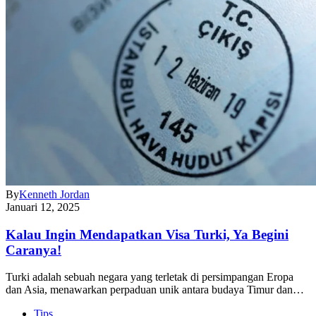
By
Kenneth Jordan
Januari 12, 2025
Kalau Ingin Mendapatkan Visa Turki, Ya Begini
Caranya!
Turki adalah sebuah negara yang terletak di persimpangan Eropa
dan Asia, menawarkan perpaduan unik antara budaya Timur dan…
Tips