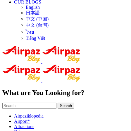
OUR BLOGS
English
日本語
中文 (中国)
中文 (台灣)
ไทย
Tiếng Việt
What are You Looking for?
Search
Airpaziklopedia
Airport*
Attractions