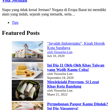
Visa Jerman
Siapa yang tidak kenal Jerman? Negara di Eropa Barat ini memiliki
alam yang indah, sejarah yang menarik, serta…
Tips
Featured Posts
“Jayalah Indonesiaku”, Kisah Heroik
Kota Surabaya
oleh Vienselin Lim
Juli 10, 2020
Ini Dia 11 Oleh-Oleh Khas Taiwan
yang Wajib Kamu Coba!
oleh Vienselin Lim
September 24, 2020
Menjelajahi Peuyeum, Si Lezat
Khas Kota Bandung
oleh Vienselin Lim
Maret 21, 2022
Permohonan Paspor Kamu Ditolak?
Ini Dia Alasannya!