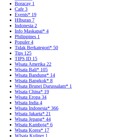
Boracay
1
Cafe
3
Events*
19
HIburan
7
Indonesia
2
Info Maskapai*
4
Philippines
1
Populer
4
Tidak Berkategori*
50
Tips
125
TIPS ID
15
Wisata Amerika
22
Wisata Bali*
105
Wisata Bandung*
14
Wisata Bangkok*
8
Wisata Brunei Darussalam*
1
Wisata China*
19
Wisata Eropa
34
Wisata India
4
Wisata Indonesia*
366
Wisata Jakarta*
21
Wisata Jepang*
44
Wisata Kamboja*
6
Wisata Korea*
17
WIsata Kuliner
1