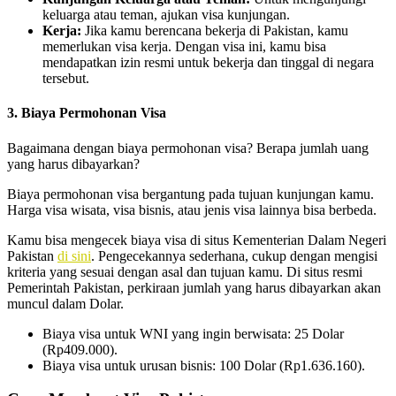
keluarga atau teman, ajukan visa kunjungan.
Kerja:
Jika kamu berencana bekerja di Pakistan, kamu
memerlukan visa kerja. Dengan visa ini, kamu bisa
mendapatkan izin resmi untuk bekerja dan tinggal di negara
tersebut.
3. Biaya Permohonan Visa
Bagaimana dengan biaya permohonan visa? Berapa jumlah uang
yang harus dibayarkan?
Biaya permohonan visa bergantung pada tujuan kunjungan kamu.
Harga visa wisata, visa bisnis, atau jenis visa lainnya bisa berbeda.
Kamu bisa mengecek biaya visa di situs Kementerian Dalam Negeri
Pakistan
di sini
. Pengecekannya sederhana, cukup dengan mengisi
kriteria yang sesuai dengan asal dan tujuan kamu. Di situs resmi
Pemerintah Pakistan, perkiraan jumlah yang harus dibayarkan akan
muncul dalam Dolar.
Biaya visa untuk WNI yang ingin berwisata: 25 Dolar
(Rp409.000).
Biaya visa untuk urusan bisnis: 100 Dolar (Rp1.636.160).