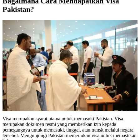
Bagaimana Cara Mendapatkan Visa
Pakistan?
Visa merupakan syarat utama untuk memasuki Pakistan. Visa
merupakan dokumen resmi yang memberikan izin kepada
pemegangnya untuk memasuki, tinggal, atau transit melalui negara
tersebut. Mengunjungi Pakistan memerlukan visa untuk memastikan