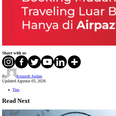
Share with us
By
Kenneth Jordan
Updated
Agustus 05, 2026
Tips
Read Next