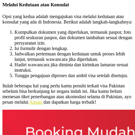
Melalui Kedutaan atau Konsulat
Opsi yang kedua adalah mengajukan visa melalui kedutaan atau
konsulat yang ada di Indonesia. Berikut adalah langkah-langkahnya:
Kumpulkan dokumen yang diperlukan, termasuk paspor, foto
profil seukuran paspor, dan dokumen tambahan sesuai dengan
persyaratan izin.
Isi formulir dengan lengkap.
Jadwalkan pertemuan dengan kedutaan untuk proses lebih
lanjut, termasuk wawancara jika diperlukan.
Hadiri wawancara jika diminta dan kirimkan lamaran sesuai
instruksi.
Tunggu pengajuan diproses dan ambil visa setelah disetujui.
Itulah beberapa hal yang perlu kamu penuhi terkait visa Pakistan
sebelum bisa berkunjung ke negara indah ini. Jika kamu belum
memesan tiket penerbangan atau akomodasi selama di Pakistan, ayo
pesan melalui
Airpaz
dan dapatkan harga terbaik!