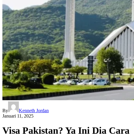
By
Kenneth Jordan
Januari 11, 2025
Visa Pakistan? Ya Ini Dia Cara